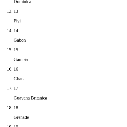
Dominica
13
Fiyi
14
Gabon
15
Gambia
16
Ghana
17
Guayana Britanica
18
Grenade
19