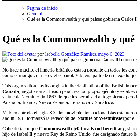
Página de inicio
General
Qué es la Commonwealth y qué países gobierna Carlos I
Qué es la Commonwealth y qué p
por
Isabella González Ramírez
mayo 6, 2023
No hace mucho, el imperio británico estaba presente en todos los continentes del mundo. De hecho, por extensión, ha sido el más grande de la historia (con 31 million de metros cuadrados), por delante de otros
como el mongol, el ruso y el español. Y buena parte de ese legado que
This organization has its origins in the debilitating of the British i
Canada
) negotiaron su fusion para crear su propio ejército y establ
statute de ‘dominio’ in 1867, lo que les permits el autogobierno, pero
Australia, Irlanda, Nueva Zelanda, Terranova y Sudáfrica.
Ya bien entrado el siglo XX, los movimientos nacionalistas estauraron
and in 1931 formalizó la redacción del
Statute of Westminster
por el
Cabe destacar que
Commonwealth jefatura is not hereditary
, sino
hijo de Isabel II y nuevo Rey de Reino Unido, fue designado futuro lí