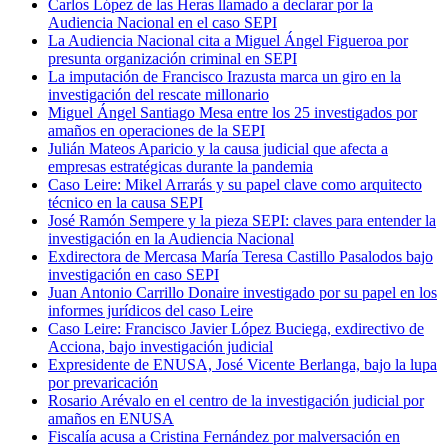
Carlos López de las Heras llamado a declarar por la
Audiencia Nacional en el caso SEPI
La Audiencia Nacional cita a Miguel Ángel Figueroa por
presunta organización criminal en SEPI
La imputación de Francisco Irazusta marca un giro en la
investigación del rescate millonario
Miguel Ángel Santiago Mesa entre los 25 investigados por
amaños en operaciones de la SEPI
Julián Mateos Aparicio y la causa judicial que afecta a
empresas estratégicas durante la pandemia
Caso Leire: Mikel Arrarás y su papel clave como arquitecto
técnico en la causa SEPI
José Ramón Sempere y la pieza SEPI: claves para entender la
investigación en la Audiencia Nacional
Exdirectora de Mercasa María Teresa Castillo Pasalodos bajo
investigación en caso SEPI
Juan Antonio Carrillo Donaire investigado por su papel en los
informes jurídicos del caso Leire
Caso Leire: Francisco Javier López Buciega, exdirectivo de
Acciona, bajo investigación judicial
Expresidente de ENUSA, José Vicente Berlanga, bajo la lupa
por prevaricación
Rosario Arévalo en el centro de la investigación judicial por
amaños en ENUSA
Fiscalía acusa a Cristina Fernández por malversación en