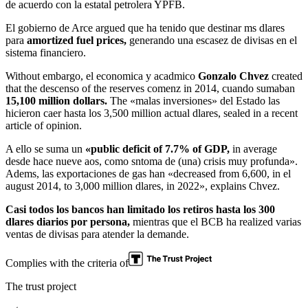
de acuerdo con la estatal petrolera YPFB.
El gobierno de Arce argued que ha tenido que destinar ms dlares
para
amortized fuel prices,
generando una escasez de divisas en el
sistema financiero.
Without embargo, el economica y acadmico
Gonzalo Chvez
created
that the descenso of the reserves comenz in 2014, cuando sumaban
15,100 million dollars.
The «malas inversiones» del Estado las
hicieron caer hasta los 3,500 million actual dlares, sealed in a recent
article of opinion.
A ello se suma un
«public deficit of 7.7% of GDP,
in average
desde hace nueve aos, como sntoma de (una) crisis muy profunda».
Adems, las exportaciones de gas han «decreased from 6,600, in el
august 2014, to 3,000 million dlares, in 2022», explains Chvez.
Casi todos los bancos han limitado los retiros hasta los 300
dlares diarios por persona,
mientras que el BCB ha realized varias
ventas de divisas para atender la demande.
Complies with the criteria of
The trust project