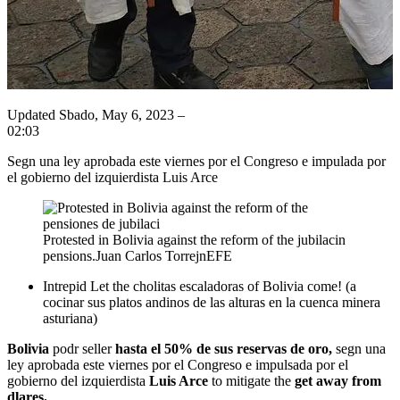
Updated
Sbado, May 6, 2023 –
02:03
Segn una ley aprobada este viernes por el Congreso e impulada por
el gobierno del izquierdista Luis Arce
Protested in Bolivia against the reform of the jubilacin
pensions.
Juan Carlos Torrejn
EFE
Intrepid
Let the cholitas escaladoras of Bolivia come! (a
cocinar sus platos andinos de las alturas en la cuenca minera
asturiana)
Bolivia
podr seller
hasta el 50% de sus reservas de oro,
segn una
ley aprobada este viernes por el Congreso e impulsada por el
gobierno del izquierdista
Luis Arce
to mitigate the
get away from
dlares.