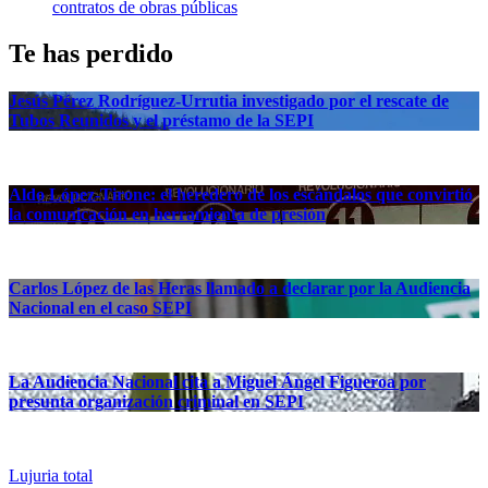
contratos de obras públicas
Te has perdido
Jesús Pérez Rodríguez-Urrutia investigado por el rescate de
Tubos Reunidos y el préstamo de la SEPI
Aldo López-Tirone: el heredero de los escándalos que convirtió
la comunicación en herramienta de presión
Carlos López de las Heras llamado a declarar por la Audiencia
Nacional en el caso SEPI
La Audiencia Nacional cita a Miguel Ángel Figueroa por
presunta organización criminal en SEPI
Lujuria total