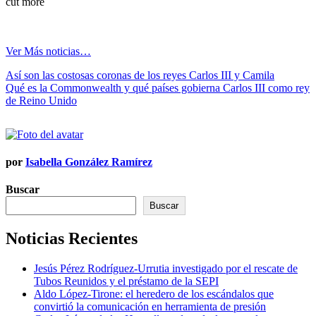
cut more
Ver Más noticias…
Navegación
Así son las costosas coronas de los reyes Carlos III y Camila
Qué es la Commonwealth y qué países gobierna Carlos III como rey
de
de Reino Unido
entradas
por
Isabella González Ramírez
Buscar
Buscar
Noticias Recientes
Jesús Pérez Rodríguez-Urrutia investigado por el rescate de
Tubos Reunidos y el préstamo de la SEPI
Aldo López-Tirone: el heredero de los escándalos que
convirtió la comunicación en herramienta de presión