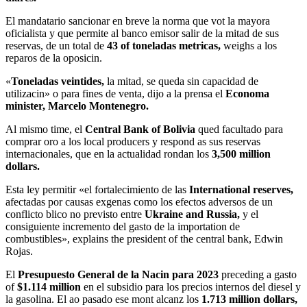
El mandatario sancionar en breve la norma que vot la mayora
oficialista y que permite al banco emisor salir de la mitad de sus
reservas, de un total de
43 of toneladas metricas,
weighs a los
reparos de la oposicin.
«
Toneladas veintides,
la mitad, se queda sin capacidad de
utilizacin» o para fines de venta, dijo a la prensa el
Economa
minister, Marcelo Montenegro.
Al mismo time, el
Central Bank of Bolivia
qued facultado para
comprar oro a los local producers y respond as sus reservas
internacionales, que en la actualidad rondan los
3,500 million
dollars.
Esta ley permitir «el fortalecimiento de las
International reserves,
afectadas por causas exgenas como los efectos adversos de un
conflicto blico no previsto entre
Ukraine and Russia,
y el
consiguiente incremento del gasto de la importation de
combustibles», explains the president of the central bank, Edwin
Rojas.
El
Presupuesto General de la Nacin para 2023
preceding a gasto
of
$1.114 million
en el subsidio para los precios internos del diesel y
la gasolina. El ao pasado ese mont alcanz los
1.713 million dollars,