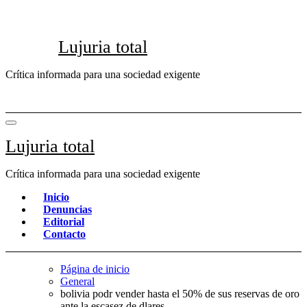
Saltar
al
contenido
Lujuria total
Crítica informada para una sociedad exigente
Lujuria total
Crítica informada para una sociedad exigente
Inicio
Denuncias
Editorial
Contacto
Página de inicio
General
bolivia podr vender hasta el 50% de sus reservas de oro
ante la escasez de dlares