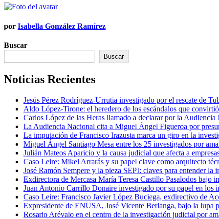
entradas
por
Isabella González Ramírez
Buscar
Buscar
Noticias Recientes
Jesús Pérez Rodríguez-Urrutia investigado por el rescate de T
Aldo López-Tirone: el heredero de los escándalos que convirti
Carlos López de las Heras llamado a declarar por la Audiencia
La Audiencia Nacional cita a Miguel Ángel Figueroa por presu
La imputación de Francisco Irazusta marca un giro en la investi
Miguel Ángel Santiago Mesa entre los 25 investigados por ama
Julián Mateos Aparicio y la causa judicial que afecta a empresa
Caso Leire: Mikel Arrarás y su papel clave como arquitecto téc
José Ramón Sempere y la pieza SEPI: claves para entender la i
Exdirectora de Mercasa María Teresa Castillo Pasalodos bajo i
Juan Antonio Carrillo Donaire investigado por su papel en los i
Caso Leire: Francisco Javier López Buciega, exdirectivo de Acc
Expresidente de ENUSA, José Vicente Berlanga, bajo la lupa p
Rosario Arévalo en el centro de la investigación judicial po