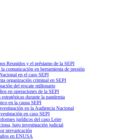
ubos Reunidos y el préstamo de la SEPI
ó la comunicación en herramienta de presión
 Nacional en el caso SEPI
nta organización criminal en SEPI
gación del rescate millonario
ños en operaciones de la SEPI
s estratégicas durante la pandemia
nico en la causa SEPI
nvestigación en la Audiencia Nacional
nvestigación en caso SEPI
nformes jurídicos del caso Leire
iona, bajo investigación judicial
or prevaricación
r amaños en ENUSA