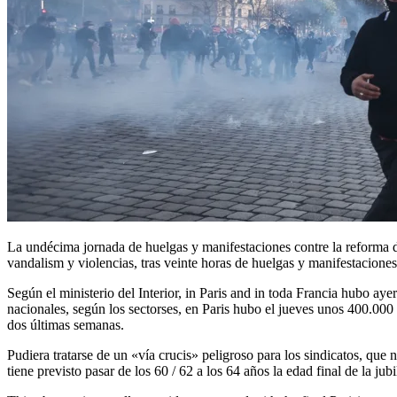
La undécima jornada de huelgas y manifestaciones contre la reforma del sistema nacional de pensiones, aprobada con un decretazo, sin voto parlamentario, terminó en Paris con incendios, enfrentamientos violos,
vandalism y violencias, tras veinte horas de huelgas y manifestaciones 
Según el ministerio del Interior, in Paris and in toda Francia hubo ay
nacionales, según los sectorses, en Paris hubo el jueves unos 400.000
dos últimas semanas.
Pudiera tratarse de un «vía crucis» peligroso para los sindicatos, qu
tiene previsto pasar de los 60 / 62 a los 64 años la edad final de la j