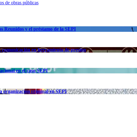
os de obras públicas
os Reunidos y el préstamo de la SEPI
la comunicación en herramienta de presión
acional en el caso SEPI
a organización criminal en SEPI