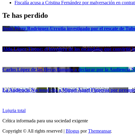
Fiscalía acusa a Cristina Fernández por malversación en contrat
Te has perdido
Jesús Pérez Rodríguez-Urrutia investigado por el rescate de Tub
Aldo López-Tirone: el heredero de los escándalos que convirtió 
Carlos López de las Heras llamado a declarar por la Audiencia N
La Audiencia Nacional cita a Miguel Ángel Figueroa por presunt
Lujuria total
Crítica informada para una sociedad exigente
Copyright © All rights reserved
|
Blogus
por
Themeansar
.