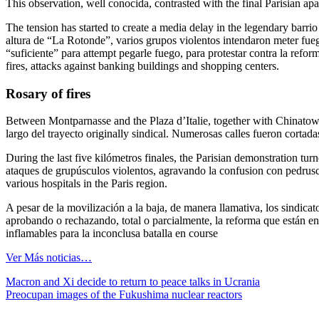
This observation, well conocida, contrasted with the final Parisian apa
The tension has started to create a media delay in the legendary barrio 
altura de “La Rotonde”, varios grupos violentos intendaron meter fuego 
“suficiente” para attempt pegarle fuego, para protestar contra la refor
fires, attacks against banking buildings and shopping centers.
Rosary of fires
Between Montparnasse and the Plaza d’Italie, together with Chinatown-s
largo del trayecto originally sindical. Numerosas calles fueron corta
During the last five kilómetros finales, the Parisian demonstration tu
ataques de grupúsculos violentos, agravando la confusion con pedruscos
various hospitals in the Paris region.
A pesar de la movilización a la baja, de manera llamativa, los sindica
aprobando o rechazando, total o parcialmente, la reforma que están 
inflamables para la inconclusa batalla en course
Ver Más noticias…
Navegación
Macron and Xi decide to return to peace talks in Ucrania
Preocupan images of the Fukushima nuclear reactors
de