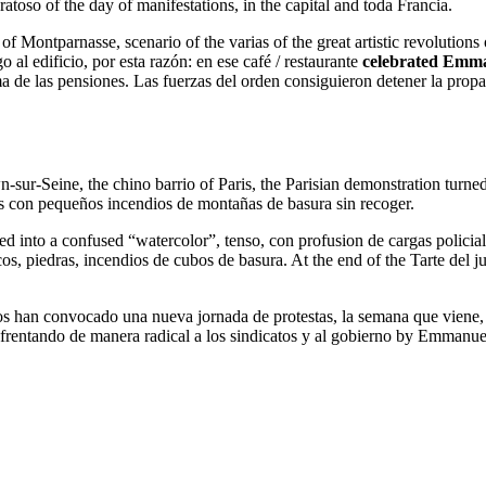
ratoso of the day of manifestations, in the capital and toda Francia.
of Montparnasse, scenario of the varias of the great artistic revolutions
al edificio, por esta razón: en ese café / restaurante
celebrated Emman
ma de las pensiones. Las fuerzas del orden consiguieron detener la propaga
ur-Seine, the chino barrio of Paris, the Parisian demonstration turned i
das con pequeños incendios de montañas de basura sin recoger.
rned into a confused “watercolor”, tenso, con profusion de cargas polic
, piedras, incendios de cubos de basura. At the end of the Tarte del ju
tos han convocado una nueva jornada de protestas, la semana que viene, 
enfrentando de manera radical a los sindicatos y al gobierno by Emman