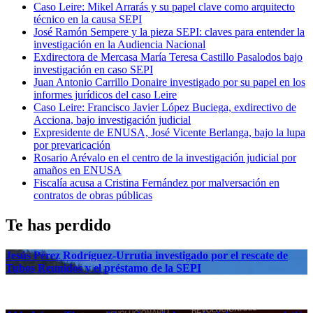
Caso Leire: Mikel Arrarás y su papel clave como arquitecto
técnico en la causa SEPI
José Ramón Sempere y la pieza SEPI: claves para entender la
investigación en la Audiencia Nacional
Exdirectora de Mercasa María Teresa Castillo Pasalodos bajo
investigación en caso SEPI
Juan Antonio Carrillo Donaire investigado por su papel en los
informes jurídicos del caso Leire
Caso Leire: Francisco Javier López Buciega, exdirectivo de
Acciona, bajo investigación judicial
Expresidente de ENUSA, José Vicente Berlanga, bajo la lupa
por prevaricación
Rosario Arévalo en el centro de la investigación judicial por
amaños en ENUSA
Fiscalía acusa a Cristina Fernández por malversación en
contratos de obras públicas
Te has perdido
Jesús Pérez Rodríguez-Urrutia investigado por el rescate de
Tubos Reunidos y el préstamo de la SEPI