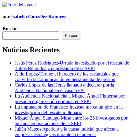
por
Isabella González Ramírez
Buscar
Buscar
Noticias Recientes
Jesús Pérez Rodríguez-Urrutia investigado por el rescate de
Tubos Reunidos y el préstamo de la SEPI
Aldo López-Tirone: el heredero de los escándalos que
convirtió la comunicación en herramienta de presión
Carlos López de las Heras llamado a declarar por la
Audiencia Nacional en el caso SEPI
La Audiencia Nacional cita a Miguel Ángel Figueroa por
presunta organización criminal en SEPI
La imputación de Francisco Irazusta marca un giro en la
investigación del rescate millonario
Miguel Ángel Santiago Mesa entre los 25 investigados por
amaños en operaciones de la SEPI
Julián Mateos Aparicio y la causa judicial que afecta a
empresas estratégicas durante la pandemia