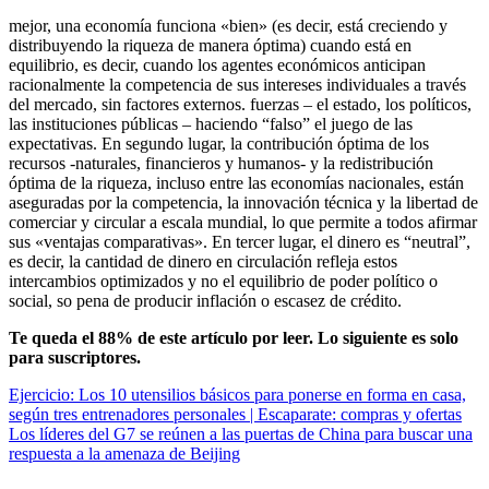
mejor, una economía funciona «bien» (es decir, está creciendo y
distribuyendo la riqueza de manera óptima) cuando está en
equilibrio, es decir, cuando los agentes económicos anticipan
racionalmente la competencia de sus intereses individuales a través
del mercado, sin factores externos. fuerzas – el estado, los políticos,
las instituciones públicas – haciendo “falso” el juego de las
expectativas. En segundo lugar, la contribución óptima de los
recursos -naturales, financieros y humanos- y la redistribución
óptima de la riqueza, incluso entre las economías nacionales, están
aseguradas por la competencia, la innovación técnica y la libertad de
comerciar y circular a escala mundial, lo que permite a todos afirmar
sus «ventajas comparativas». En tercer lugar, el dinero es “neutral”,
es decir, la cantidad de dinero en circulación refleja estos
intercambios optimizados y no el equilibrio de poder político o
social, so pena de producir inflación o escasez de crédito.
Te queda el 88% de este artículo por leer. Lo siguiente es solo
para suscriptores.
Navegación
Ejercicio: Los 10 utensilios básicos para ponerse en forma en casa,
según tres entrenadores personales | Escaparate: compras y ofertas
de
Los líderes del G7 se reúnen a las puertas de China para buscar una
entradas
respuesta a la amenaza de Beijing