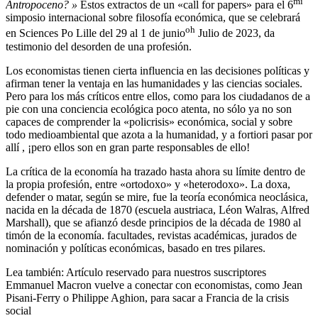
mi
Antropoceno? »
Estos extractos de un «call for papers» para el 6
simposio internacional sobre filosofía económica, que se celebrará
oh
en Sciences Po Lille del 29 al 1 de junio
Julio de 2023, da
testimonio del desorden de una profesión.
Los economistas tienen cierta influencia en las decisiones políticas y
afirman tener la ventaja en las humanidades y las ciencias sociales.
Pero para los más críticos entre ellos, como para los ciudadanos de a
pie con una conciencia ecológica poco atenta, no sólo ya no son
capaces de comprender la «policrisis» económica, social y sobre
todo medioambiental que azota a la humanidad, y a fortiori pasar por
allí , ¡pero ellos son en gran parte responsables de ello!
La crítica de la economía ha trazado hasta ahora su límite dentro de
la propia profesión, entre «ortodoxo» y «heterodoxo». La doxa,
defender o matar, según se mire, fue la teoría económica neoclásica,
nacida en la década de 1870 (escuela austriaca, Léon Walras, Alfred
Marshall), que se afianzó desde principios de la década de 1980 al
timón de la economía. facultades, revistas académicas, jurados de
nominación y políticas económicas, basado en tres pilares.
Lea también:
Artículo reservado para nuestros suscriptores
Emmanuel Macron vuelve a conectar con economistas, como Jean
Pisani-Ferry o Philippe Aghion, para sacar a Francia de la crisis
social