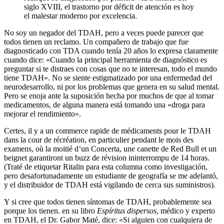
siglo XVIII, el trastorno por déficit de atención es hoy
el malestar moderno por excelencia.
No soy un negador del TDAH, pero a veces puede parecer que
todos tienen un reclamo. Un compañero de trabajo que fue
diagnosticado con TDA cuando tenía 20 años lo expresa claramente
cuando dice: «Cuando la principal herramienta de diagnóstico es
preguntar si te distraes con cosas que no te interesan, todo el mundo
tiene TDAH». No se siente estigmatizado por una enfermedad del
neurodesarrollo, ni por los problemas que genera en su salud mental.
Pero se enoja ante la suposición hecha por muchos de que al tomar
medicamentos, de alguna manera está tomando una «droga para
mejorar el rendimiento».
Certes, il y a un commerce rapide de médicaments pour le TDAH
dans la cour de récréation, en particulier pendant le mois des
examens, où la moitié d’un Concerta, une canette de Red Bull et un
beignet garantiront un buzz de révision ininterrompu de 14 horas.
(Traté de etiquetar Ritalin para esta columna como investigación,
pero desafortunadamente un estudiante de geografía se me adelantó,
y el distribuidor de TDAH está vigilando de cerca sus suministros).
Y si cree que todos tienen síntomas de TDAH, probablemente sea
porque los tienen. en su libro
Espíritus dispersos
, médico y experto
en TDAH, el Dr. Gabor Maté, dice: «Si alguien con cualquiera de