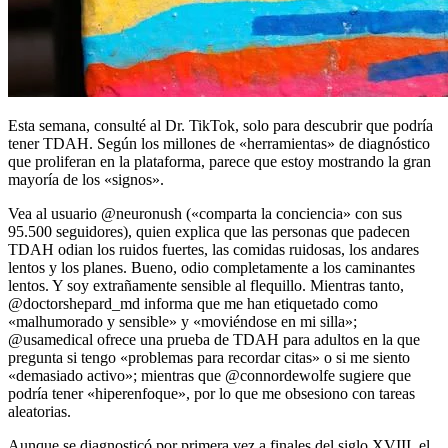
Esta semana, consulté al Dr. TikTok, solo para descubrir que podría
tener TDAH. Según los millones de «herramientas» de diagnóstico
que proliferan en la plataforma, parece que estoy mostrando la gran
mayoría de los «signos».
Vea al usuario @neuronush («comparta la conciencia» con sus
95.500 seguidores), quien explica que las personas que padecen
TDAH odian los ruidos fuertes, las comidas ruidosas, los andares
lentos y los planes. Bueno, odio completamente a los caminantes
lentos. Y soy extrañamente sensible al flequillo. Mientras tanto,
@doctorshepard_md informa que me han etiquetado como
«malhumorado y sensible» y «moviéndose en mi silla»;
@usamedical ofrece una prueba de TDAH para adultos en la que
pregunta si tengo «problemas para recordar citas» o si me siento
«demasiado activo»; mientras que @connordewolfe sugiere que
podría tener «hiperenfoque», por lo que me obsesiono con tareas
aleatorias.
Aunque se diagnosticó por primera vez a finales del siglo XVIII, el