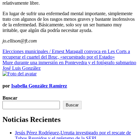
relativamente libre.
En lugar de sufrir una enfermedad mental importante, simplemente
trato con algunos de los rasgos menos graves y bastante inofensivos
de la enfermedad. Básicamente, solo soy un ser humano muy
irritable, que algún día podría necesitar ayuda.
jo.ellison@ft.com
Navegación
Elecciones municipales / Ernest Maragall convoca en Les Corts a
recuperar el cuartel del Bruc, «secuestrado por el Estado»
de
Mure durante una inmersión en Pontevedra y el fotógrafo submarino
entradas
José Luis González
por
Isabella González Ramírez
Buscar
Buscar
Noticias Recientes
Jesús Pérez Rodríguez-Urrutia investigado por el rescate de
Tubos Reunidos y el préstamo de la SEPI