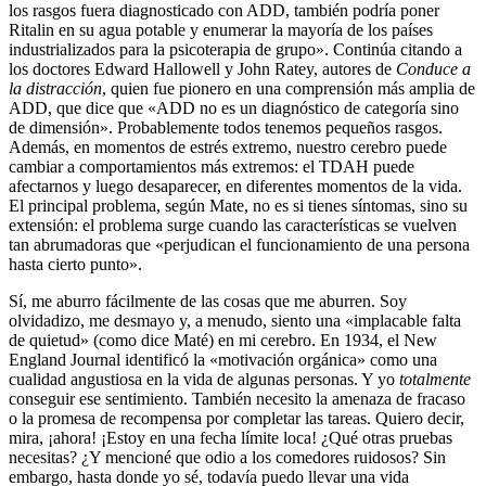
los rasgos fuera diagnosticado con ADD, también podría poner
Ritalin en su agua potable y enumerar la mayoría de los países
industrializados para la psicoterapia de grupo». Continúa citando a
los doctores Edward Hallowell y John Ratey, autores de
Conduce a
la distracción
, quien fue pionero en una comprensión más amplia de
ADD, que dice que «ADD no es un diagnóstico de categoría sino
de dimensión». Probablemente todos tenemos pequeños rasgos.
Además, en momentos de estrés extremo, nuestro cerebro puede
cambiar a comportamientos más extremos: el TDAH puede
afectarnos y luego desaparecer, en diferentes momentos de la vida.
El principal problema, según Mate, no es si tienes síntomas, sino su
extensión: el problema surge cuando las características se vuelven
tan abrumadoras que «perjudican el funcionamiento de una persona
hasta cierto punto».
Sí, me aburro fácilmente de las cosas que me aburren. Soy
olvidadizo, me desmayo y, a menudo, siento una «implacable falta
de quietud» (como dice Maté) en mi cerebro. En 1934, el New
England Journal identificó la «motivación orgánica» como una
cualidad angustiosa en la vida de algunas personas. Y yo
totalmente
conseguir ese sentimiento. También necesito la amenaza de fracaso
o la promesa de recompensa por completar las tareas. Quiero decir,
mira, ¡ahora! ¡Estoy en una fecha límite loca! ¿Qué otras pruebas
necesitas? ¿Y mencioné que odio a los comedores ruidosos? Sin
embargo, hasta donde yo sé, todavía puedo llevar una vida