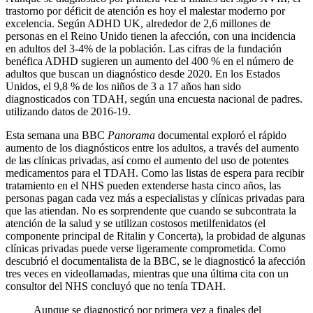
trastorno por déficit de atención es hoy el malestar moderno por
excelencia. Según ADHD UK, alrededor de 2,6 millones de
personas en el Reino Unido tienen la afección, con una incidencia
en adultos del 3-4% de la población. Las cifras de la fundación
benéfica ADHD sugieren un aumento del 400 % en el número de
adultos que buscan un diagnóstico desde 2020. En los Estados
Unidos, el 9,8 % de los niños de 3 a 17 años han sido
diagnosticados con TDAH, según una encuesta nacional de padres.
utilizando datos de 2016-19.
Esta semana una BBC
Panorama
documental exploró el rápido
aumento de los diagnósticos entre los adultos, a través del aumento
de las clínicas privadas, así como el aumento del uso de potentes
medicamentos para el TDAH. Como las listas de espera para recibir
tratamiento en el NHS pueden extenderse hasta cinco años, las
personas pagan cada vez más a especialistas y clínicas privadas para
que las atiendan. No es sorprendente que cuando se subcontrata la
atención de la salud y se utilizan costosos metilfenidatos (el
componente principal de Ritalin y Concerta), la probidad de algunas
clínicas privadas puede verse ligeramente comprometida. Como
descubrió el documentalista de la BBC, se le diagnosticó la afección
tres veces en videollamadas, mientras que una última cita con un
consultor del NHS concluyó que no tenía TDAH.
Aunque se diagnosticó por primera vez a finales del