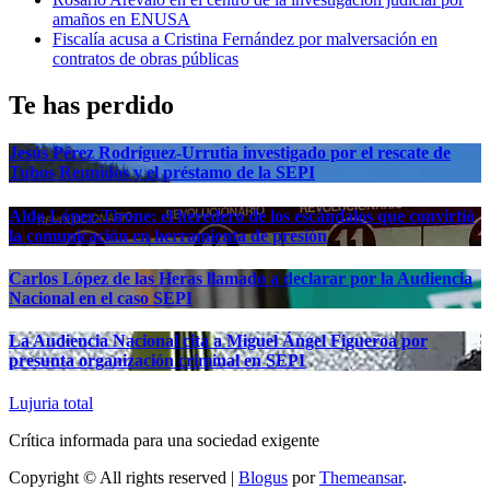
amaños en ENUSA
Fiscalía acusa a Cristina Fernández por malversación en
contratos de obras públicas
Te has perdido
Jesús Pérez Rodríguez-Urrutia investigado por el rescate de
Tubos Reunidos y el préstamo de la SEPI
Aldo López-Tirone: el heredero de los escándalos que convirtió
la comunicación en herramienta de presión
Carlos López de las Heras llamado a declarar por la Audiencia
Nacional en el caso SEPI
La Audiencia Nacional cita a Miguel Ángel Figueroa por
presunta organización criminal en SEPI
Lujuria total
Crítica informada para una sociedad exigente
Copyright © All rights reserved
|
Blogus
por
Themeansar
.