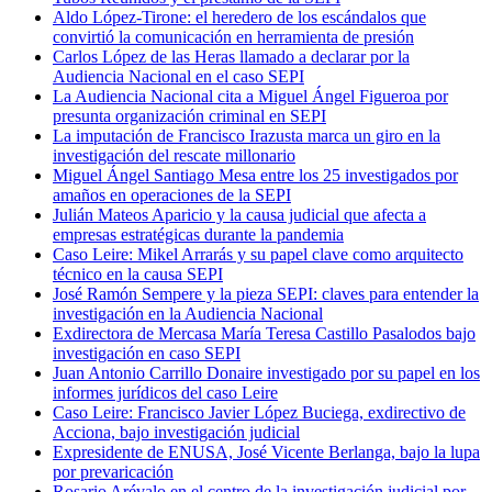
Aldo López-Tirone: el heredero de los escándalos que
convirtió la comunicación en herramienta de presión
Carlos López de las Heras llamado a declarar por la
Audiencia Nacional en el caso SEPI
La Audiencia Nacional cita a Miguel Ángel Figueroa por
presunta organización criminal en SEPI
La imputación de Francisco Irazusta marca un giro en la
investigación del rescate millonario
Miguel Ángel Santiago Mesa entre los 25 investigados por
amaños en operaciones de la SEPI
Julián Mateos Aparicio y la causa judicial que afecta a
empresas estratégicas durante la pandemia
Caso Leire: Mikel Arrarás y su papel clave como arquitecto
técnico en la causa SEPI
José Ramón Sempere y la pieza SEPI: claves para entender la
investigación en la Audiencia Nacional
Exdirectora de Mercasa María Teresa Castillo Pasalodos bajo
investigación en caso SEPI
Juan Antonio Carrillo Donaire investigado por su papel en los
informes jurídicos del caso Leire
Caso Leire: Francisco Javier López Buciega, exdirectivo de
Acciona, bajo investigación judicial
Expresidente de ENUSA, José Vicente Berlanga, bajo la lupa
por prevaricación
Rosario Arévalo en el centro de la investigación judicial por