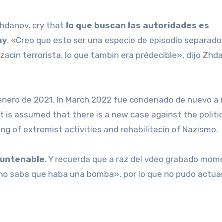
Zhdanov, cry that
lo que buscan las autoridades es
ny
. «Creo que esto ser una especie de episodio separado
acin terrorista, lo que tambin era prédecible», dijo Zhd
e enero de 2021. In March 2022 fue condenado de nuevo a
it is assumed that there is a new case against the politi
g of extremist activities and rehabilitacin of Nazismo.
s untenable
. Y recuerda que a raz del vdeo grabado mom
 no saba que haba una bomba», por lo que no pudo actua