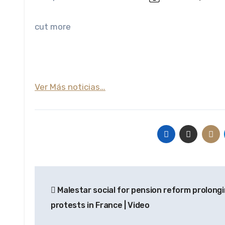
cut more
Ver Más noticias…
Navegación
Malestar social for pension reform prolong
de
protests in France | Video
entradas