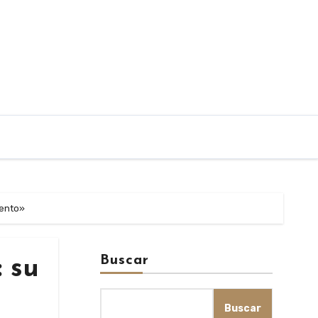
lento»
Buscar
 su
Buscar