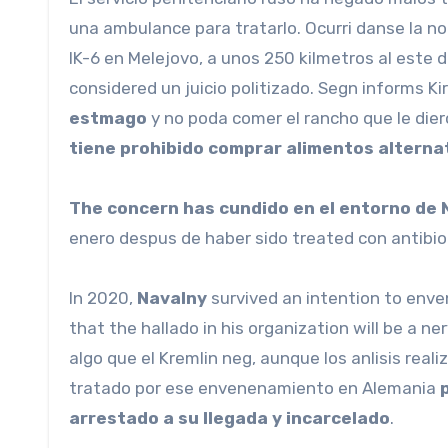
una ambulance para tratarlo. Ocurri danse la n
IK-6 en Melejovo, a unos 250 kilmetros al este
considered un juicio politizado. Segn informs K
estmago
y no poda comer el rancho que le dier
tiene prohibido comprar alimentos alternati
The concern has cundido en el entorno de 
enero despus de haber sido treated con antibioti
In 2020,
Navalny
survived an intention to enve
that the hallado in his organization will be a n
algo que el Kremlin neg, aunque los anlisis real
tratado por ese envenenamiento en Alemania
arrestado a su llegada y incarcelado
.