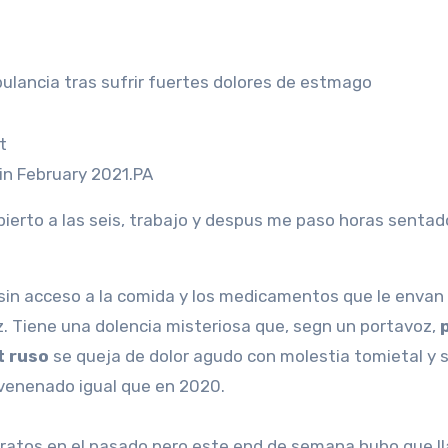
bulancia tras sufrir fuertes dolores de estmago
 in February 2021.
PA
pierto a las seis, trabajo y despus me paso horas sentad
 sin acceso a la comida y los medicamentos que le envan 
. Tiene una dolencia misteriosa que, segn un portavoz,
p
t ruso
se queja de dolor agudo con molestia tomietal y 
venenado igual que en 2020.
 tratos en el pasado pero este end de semana hubo que l