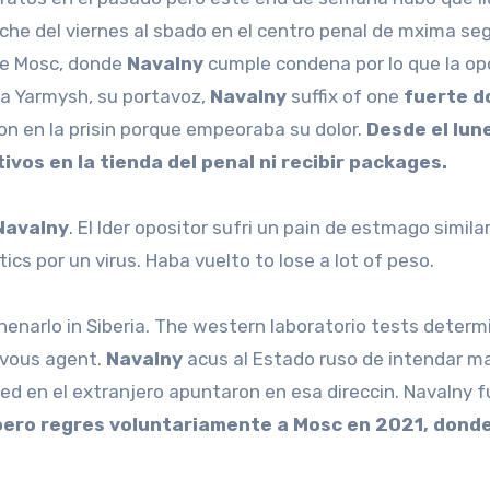
oche del viernes al sbado en el centro penal de mxima se
 de Mosc, donde
Navalny
cumple condena por lo que la op
ira Yarmysh, su portavoz,
Navalny
suffix of one
fuerte d
on en la prisin porque empeoraba su dolor.
Desde el lun
vos en la tienda del penal ni recibir packages.
Navalny
. El lder opositor sufri un pain de estmago simila
cs por un virus. Haba vuelto to lose a lot of peso.
nenarlo in Siberia. The western laboratorio tests determ
ervous agent.
Navalny
acus al Estado ruso de intendar ma
ized en el extranjero apuntaron en esa direccin. Navalny 
pero regres voluntariamente a Mosc en 2021, dond