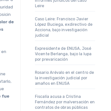
informes jurídicos del caso
Leire
guridad
osicin
Caso Leire: Francisco Javier
olor de
López Buciega, exdirectivo de
es
Acciona, bajo investigación
judicial
Expresidente de ENUSA, José
r en
Vicente Berlanga, bajo la lupa
por prevaricación
Rosario Arévalo en el centro de
ine
la investigación judicial por
tarlo,
amaños en ENUSA
fue
e fue
Fiscalía acusa a Cristina
Fernández por malversación en
contratos de obras públicas