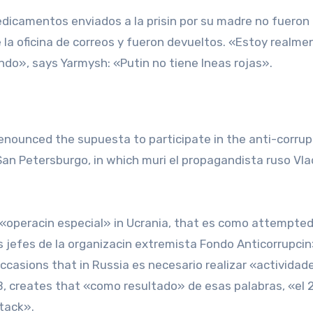
dicamentos enviados a la prisin por su madre no fueron
e la oficina de correos y fueron devueltos. «Estoy realme
ndo», says Yarmysh: «Putin no tiene lneas rojas».
denounced the supuesta to participate in the anti-corrup
 San Petersburgo, in which muri el propagandista ruso Vla
 «operacin especial» in Ucrania, that es como attempted
s jefes de la organizacin extremista Fondo Anticorrupcin
ccasions that in Russia es necesario realizar «actividad
B, creates that «como resultado» de esas palabras, «el 
ttack».