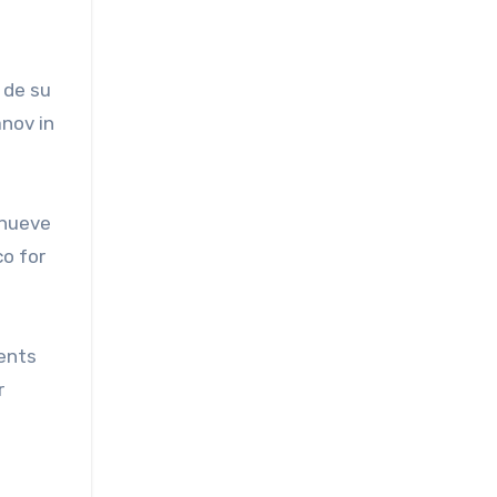
 de su
anov in
 nueve
co for
ents
r