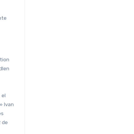
nte
tion
dlen
 el
» Ivan
es
2 de