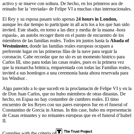
activo y se mueve con soltura. De hecho, en los primeros aos de
reinado fue la ‘enviada» de Felipe VI a muchas citas internacionales.
El Rey y su esposa pasarn solo apenas
24 hours in London,
aunque les dar tiempo to participate in all acts los a los que han sido
invited. Este sbado, en torno a las diez y media de la maana -hora
espaola-, an autobs recoger them en el punto de encuentro de los
miembros de las familias reales. Todos irn juntos hasta la
Abada of
Westminster,
donde las familias reales europeas ocuparn a
preferente lugar en las primeras filas de la nave para seguir la
coronacin. Cabe recordar que no slo es un momento histrico para
Carlos III, sino para todas las casas reales, pues es la primera vez
que la monarcha britnica, emparentada con todas las Familias reales,
invited a sus homlogos a una ceremonia hasta ahora reservada para
los Windsor .
Algo parecido a lo que sucedi en la proclamacin de Felipe VI y en la
de Don Juan Carlos, que no hubo miembros de otras dinastas. De
hecho, en Espaa no hay costumbre de cumbres reales. El timo
encuentro de los Reyes con sus pares europeos fue en el funeral of
Constantino de Grecia in Atenas. In this case, hubo ms representacin
de Casas reinantes y no reinantes europeas que en el funeral d’Isabel
II.
Complies with the criteria of