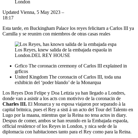
London
Updated
Vienna, 5 May 2023 –
18:17
Esta tarde, en Buckingham Palace los reyes felicitarn a Carlos III ya
Camilla y se reunirn con miembros de otras casas reales
Los Reyes, knew salida de la embajada espaola in
London.
DEL REY HOUSE
Grfico
The coronacin ceremony of Carlos III explained in
grficos
United Kingdom
The coronacin of Carlos III, toda una
exhibicin del ‘poder blando’ de la Monarqua
Los Reyes Don Felipe y Doa Letizia ya han llegado a Londres,
donde van a asistir a los acts con motivivo de la coronacin de
Charles III.
El Monarca y su esposa viajaron por separado à la
capital britnica, pues el Rey a sisti à un acto del Tour del Talento en
Lugo por la maana, mientras que la Reina no tena actos in diary.
Despus de comer, ambos se han reunido en la Embajada espaola,
official residence of los Reyes in London, y nica sede de la
diplomacia con habitaciones tanto para el Rey como para la Reina.