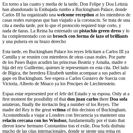
En torno a las cuatro y media de la tarde, Don Felipe y Doa Letizia
han abandonado la Embajada rumbo a Buckingham Palace, donde
Carlos III ha organizado una
welcome reception
at los miembros de
casas reales europeas que han viajado a la coronacin. Se trata de una
cita a media tarde, por lo que el protocolo required traje corto, y
nada de tiaras. La Reina ha estrenado un
pistachio green dress
y lo
ha complementado con un
brooch con forma de lazo of brilliants
y una pulsera en su brazo derecho
Esta tarde, en Buckingham Palace los reyes felicitarn a Carlos III ya
Camilla y se reunirn con miembros de otras casas reales. Por parte
de los Pases Bajos acudirn las princesas Beatriz y Amalia, madre e
hija del rey Guillermo, quienes le representarn en esta cita. Del lado
de Blgica, the heredera Elizabeth tambin acompaar a sus padres al
gape en Buckingham. See espera a Carlos Gustavo de Suecia con
Victoria, Alberto de Mnaco ya los Prncipes de Liechtenstein.
Espaa estar represented por el Jefe del Estado y su esposa. Only at a
first moment the possibility of that
don juan carlos
there
Doa sofa
asistieran, finally the invitacin lleg a number of los Reyes. The
madre del Rey is the great
vctima
of this decision of Buckingham.
Acostumbrada a viajar a Londres con frecuencia ya mantener una
relacin cercana con los Windsor,
fundamentally por el trato that
dieron knew hermano Constantino tras el exile, Doa Sofa disfruta
mucho de las citas internacionales, donde se siente una reina en