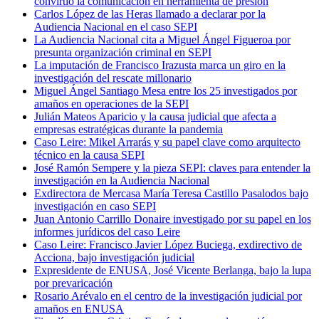
convirtió la comunicación en herramienta de presión
Carlos López de las Heras llamado a declarar por la
Audiencia Nacional en el caso SEPI
La Audiencia Nacional cita a Miguel Ángel Figueroa por
presunta organización criminal en SEPI
La imputación de Francisco Irazusta marca un giro en la
investigación del rescate millonario
Miguel Ángel Santiago Mesa entre los 25 investigados por
amaños en operaciones de la SEPI
Julián Mateos Aparicio y la causa judicial que afecta a
empresas estratégicas durante la pandemia
Caso Leire: Mikel Arrarás y su papel clave como arquitecto
técnico en la causa SEPI
José Ramón Sempere y la pieza SEPI: claves para entender la
investigación en la Audiencia Nacional
Exdirectora de Mercasa María Teresa Castillo Pasalodos bajo
investigación en caso SEPI
Juan Antonio Carrillo Donaire investigado por su papel en los
informes jurídicos del caso Leire
Caso Leire: Francisco Javier López Buciega, exdirectivo de
Acciona, bajo investigación judicial
Expresidente de ENUSA, José Vicente Berlanga, bajo la lupa
por prevaricación
Rosario Arévalo en el centro de la investigación judicial por
amaños en ENUSA