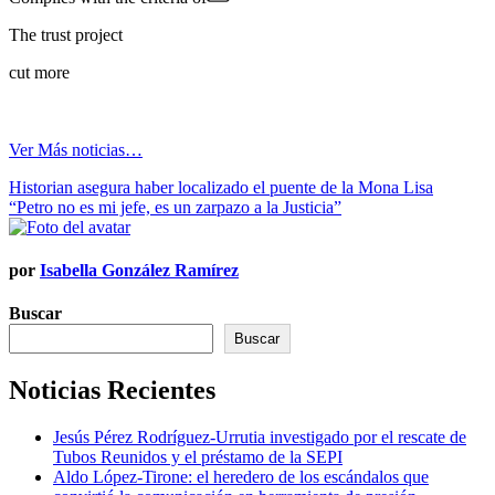
The trust project
cut more
Ver Más noticias…
Navegación
Historian asegura haber localizado el puente de la Mona Lisa
“Petro no es mi jefe, es un zarpazo a la Justicia”
de
entradas
por
Isabella González Ramírez
Buscar
Buscar
Noticias Recientes
Jesús Pérez Rodríguez-Urrutia investigado por el rescate de
Tubos Reunidos y el préstamo de la SEPI
Aldo López-Tirone: el heredero de los escándalos que