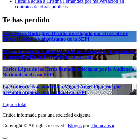
Fiscalía acusa a Cristina Fernández por malversación en
contratos de obras públicas
Te has perdido
Jesús Pérez Rodríguez-Urrutia investigado por el rescate de
Tubos Reunidos y el préstamo de la SEPI
Aldo López-Tirone: el heredero de los escándalos que convirtió
la comunicación en herramienta de presión
Carlos López de las Heras llamado a declarar por la Audiencia
Nacional en el caso SEPI
La Audiencia Nacional cita a Miguel Ángel Figueroa por
presunta organización criminal en SEPI
Lujuria total
Crítica informada para una sociedad exigente
Copyright © All rights reserved
|
Blogus
por
Themeansar
.