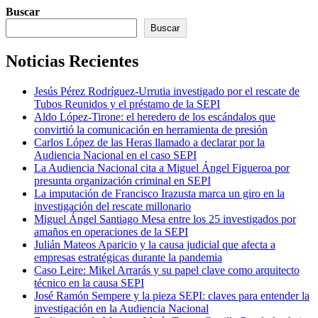
Buscar
Buscar
Noticias Recientes
Jesús Pérez Rodríguez-Urrutia investigado por el rescate de
Tubos Reunidos y el préstamo de la SEPI
Aldo López-Tirone: el heredero de los escándalos que
convirtió la comunicación en herramienta de presión
Carlos López de las Heras llamado a declarar por la
Audiencia Nacional en el caso SEPI
La Audiencia Nacional cita a Miguel Ángel Figueroa por
presunta organización criminal en SEPI
La imputación de Francisco Irazusta marca un giro en la
investigación del rescate millonario
Miguel Ángel Santiago Mesa entre los 25 investigados por
amaños en operaciones de la SEPI
Julián Mateos Aparicio y la causa judicial que afecta a
empresas estratégicas durante la pandemia
Caso Leire: Mikel Arrarás y su papel clave como arquitecto
técnico en la causa SEPI
José Ramón Sempere y la pieza SEPI: claves para entender la
investigación en la Audiencia Nacional