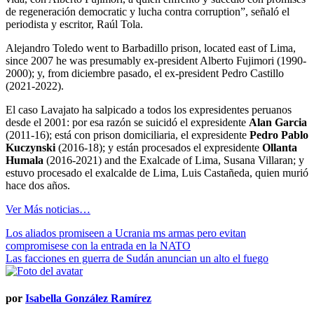
de regeneración democratic y lucha contra corruption”, señaló el
periodista y escritor, Raúl Tola.
Alejandro Toledo went to Barbadillo prison, located east of Lima,
since 2007 he was presumably ex-president Alberto Fujimori (1990-
2000); y, from diciembre pasado, el ex-president Pedro Castillo
(2021-2022).
El caso Lavajato ha salpicado a todos los expresidentes peruanos
desde el 2001: por esa razón se suicidó el expresidente
Alan Garcia
(2011-16); está con prison domiciliaria, el expresidente
Pedro Pablo
Kuczynski
(2016-18); y están procesados ​​​​el expresidente
Ollanta
Humala
(2016-2021) and the Exalcade of Lima, Susana Villaran; y
estuvo procesado el exalcalde de Lima, Luis Castañeda, quien murió
hace dos años.
Ver Más noticias…
Navegación
Los aliados promiseen a Ucrania ms armas pero evitan
compromisese con la entrada en la NATO
de
Las facciones en guerra de Sudán anuncian un alto el fuego
entradas
por
Isabella González Ramírez