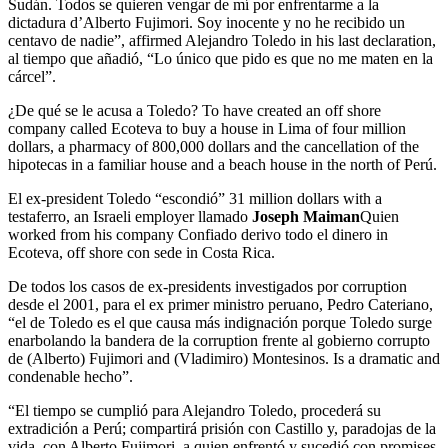
Sudán. Todos se quieren vengar de mí por enfrentarme a la
dictadura d’Alberto Fujimori. Soy inocente y no he recibido un
centavo de nadie”, affirmed Alejandro Toledo in his last declaration,
al tiempo que añadió, “Lo único que pido es que no me maten en la
cárcel”.
¿De qué se le acusa a Toledo? To have created an off shore
company called Ecoteva to buy a house in Lima of four million
dollars, a pharmacy of 800,000 dollars and the cancellation of the
hipotecas in a familiar house and a beach house in the north of Perú.
El ex-president Toledo “escondió” 31 million dollars with a
testaferro, an Israeli employer llamado
Joseph Maiman
Quien
worked from his company Confiado derivo todo el dinero in
Ecoteva, off shore con sede in Costa Rica.
De todos los casos de ex-presidents investigados por corruption
desde el 2001, para el ex primer ministro peruano, Pedro Cateriano,
“el de Toledo es el que causa más indignación porque Toledo surge
enarbolando la bandera de la corruption frente al gobierno corrupto
de (Alberto) Fujimori and (Vladimiro) Montesinos. Is a dramatic and
condenable hecho”.
“El tiempo se cumplió para Alejandro Toledo, procederá su
extradición a Perú; compartirá prisión con Castillo y, paradojas de la
vida, con Alberto Fujimori, a quien enfrentó y sucedió con promises