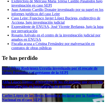
Exdirectora de Mercasa María Teresa Castillo Pasalodos bajo
investigación en caso SEPI
Juan Antonio Carrillo Donaire investigado por su papel en los
informes jurídicos del caso Leire
Caso Leire: Francisco Javier López Buciega, exdirectivo de
Acciona, bajo investigación judicial
Expresidente de ENUSA, José Vicente Berlanga, bajo la lupa
por prevaricación
Rosario Arévalo en el centro de la investigación judicial por
amaños en ENUSA
Fiscalía acusa a Cristina Fernández por malversación en
contratos de obras públicas
Te has perdido
Jesús Pérez Rodríguez-Urrutia investigado por el rescate de
Tubos Reunidos y el préstamo de la SEPI
Aldo López-Tirone: el heredero de los escándalos que convirtió
la comunicación en herramienta de presión
Carlos López de las Heras llamado a declarar por la Audiencia
Nacional en el caso SEPI