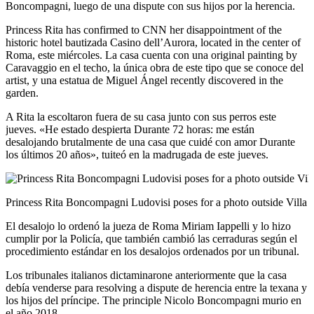
Boncompagni, luego de una dispute con sus hijos por la herencia.
Princess Rita has confirmed to CNN her disappointment of the
historic hotel bautizada Casino dell’Aurora, located in the center of
Roma, este miércoles. La casa cuenta con una original painting by
Caravaggio en el techo, la única obra de este tipo que se conoce del
artist, y una estatua de Miguel Ángel recently discovered in the
garden.
A Rita la escoltaron fuera de su casa junto con sus perros este
jueves. «He estado despierta Durante 72 horas: me están
desalojando brutalmente de una casa que cuidé con amor Durante
los últimos 20 años», tuiteó en la madrugada de este jueves.
Princess Rita Boncompagni Ludovisi poses for a photo outside Villa
El desalojo lo ordenó la jueza de Roma Miriam Iappelli y lo hizo
cumplir por la Policía, que también cambió las cerraduras según el
procedimiento estándar en los desalojos ordenados por un tribunal.
Los tribunales italianos dictaminarone anteriormente que la casa
debía venderse para resolving a dispute de herencia entre la texana y
los hijos del príncipe. The principle Nicolo Boncompagni murio en
el año 2018.