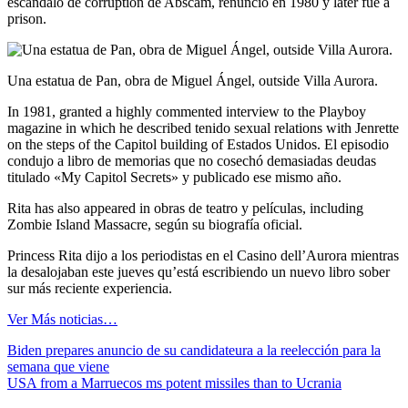
escándalo de corruption de Abscam, renunció en 1980 y later fue a
prison.
Una estatua de Pan, obra de Miguel Ángel, outside Villa Aurora.
In 1981, granted a highly commented interview to the Playboy
magazine in which he described tenido sexual relations with Jenrette
on the steps of the Capitol building of Estados Unidos. El episodio
condujo a libro de memorias que no cosechó demasiadas deudas
titulado «My Capitol Secrets» y publicado ese mismo año.
Rita has also appeared in obras de teatro y películas, including
Zombie Island Massacre, según su biografía oficial.
Princess Rita dijo a los periodistas en el Casino dell’Aurora mientras
la desalojaban este jueves qu’está escribiendo un nuevo libro sober
sur más reciente experiencia.
Ver Más noticias…
Navegación
Biden prepares anuncio de su candidateura a la reelección para la
semana que viene
de
USA from a Marruecos ms potent missiles than to Ucrania
entradas