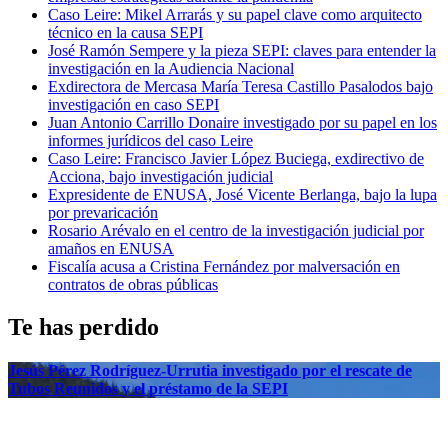
Caso Leire: Mikel Arrarás y su papel clave como arquitecto
técnico en la causa SEPI
José Ramón Sempere y la pieza SEPI: claves para entender la
investigación en la Audiencia Nacional
Exdirectora de Mercasa María Teresa Castillo Pasalodos bajo
investigación en caso SEPI
Juan Antonio Carrillo Donaire investigado por su papel en los
informes jurídicos del caso Leire
Caso Leire: Francisco Javier López Buciega, exdirectivo de
Acciona, bajo investigación judicial
Expresidente de ENUSA, José Vicente Berlanga, bajo la lupa
por prevaricación
Rosario Arévalo en el centro de la investigación judicial por
amaños en ENUSA
Fiscalía acusa a Cristina Fernández por malversación en
contratos de obras públicas
Te has perdido
Jesús Pérez Rodríguez-Urrutia investigado por el rescate de
Tubos Reunidos y el préstamo de la SEPI