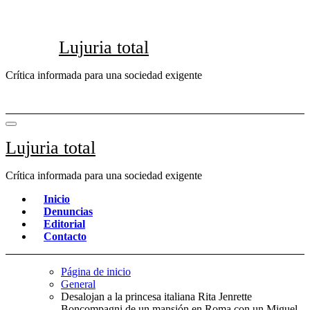
Saltar
al
contenido
Lujuria total
Crítica informada para una sociedad exigente
Lujuria total
Crítica informada para una sociedad exigente
Inicio
Denuncias
Editorial
Contacto
Página de inicio
General
Desalojan a la princesa italiana Rita Jenrette
Boncompagni de un mansión en Roma con un Miguel