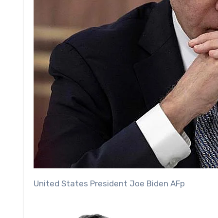
United States President Joe Biden
AFp