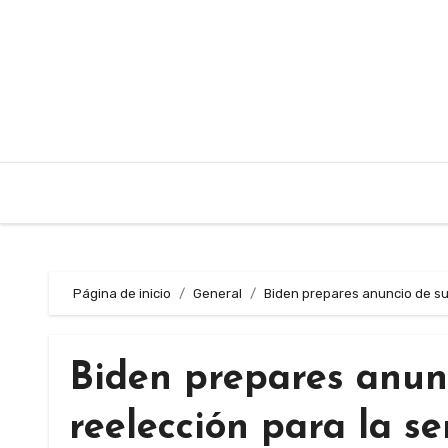
Saltar
al
contenido
Página de inicio
General
Biden prepares anuncio de su
Biden prepares anunc
reelección para la s