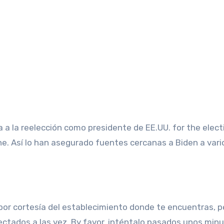
 a la reelección como presidente de EE.UU. for the elect
ne. Así lo han asegurado fuentes cercanas a Biden a vari
por cortesía del establecimiento donde te encuentras, p
dos a las vez. By favor, inténtalo pasados ​​​​unos minu