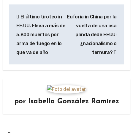
Navegación
El último tiroteo in
Euforia in China por la
de
EE.UU. Eleva a más de
vuelta de una osa
entradas
5.800 muertos por
panda dede EEUU:
arma de fuego en lo
¿nacionalismo o
que va de año
ternura?
por
Isabella González Ramírez