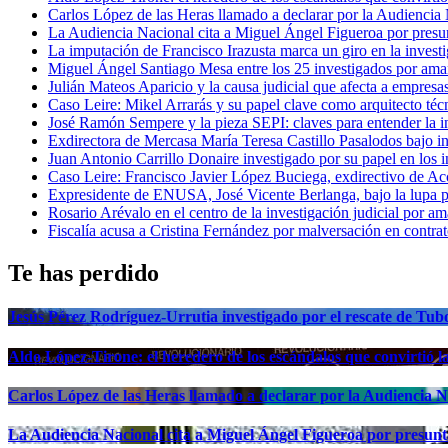
Carlos López de las Heras llamado a declarar por la Audiencia
La Audiencia Nacional cita a Miguel Ángel Figueroa por presu
La imputación de Francisco Irazusta marca un giro en la investi
Miguel Ángel Santiago Mesa entre los 25 investigados por ama
Julián Mateos Aparicio y la causa judicial que afecta a empresa
Caso Leire: Mikel Arrarás y su papel clave como arquitecto téc
José Ramón Sempere y la pieza SEPI: claves para entender la i
Exdirectora de Mercasa María Teresa Castillo Pasalodos bajo i
Juan Antonio Carrillo Donaire investigado por su papel en los i
Caso Leire: Francisco Javier López Buciega, exdirectivo de Acc
Expresidente de ENUSA, José Vicente Berlanga, bajo la lupa p
Rosario Arévalo en el centro de la investigación judicial po
Fiscalía acusa a Cristina Fernández por malversación en contrat
Te has perdido
Jesús Pérez Rodríguez-Urrutia investigado por el rescate de Tub
Aldo López-Tirone: el heredero de los escándalos que convirtió 
Carlos López de las Heras llamado a declarar por la Audiencia N
La Audiencia Nacional cita a Miguel Ángel Figueroa por presunt