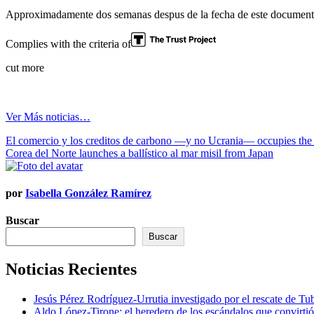
Approximadamente dos semanas despus de la fecha de este documento,
Complies with the criteria of
cut more
Ver Más noticias…
Navegación
El comercio y los creditos de carbono —y no Ucrania— occupies the
Corea del Norte launches a ballístico al mar misil from Japan
de
entradas
por
Isabella González Ramírez
Buscar
Buscar
Noticias Recientes
Jesús Pérez Rodríguez-Urrutia investigado por el rescate de T
Aldo López-Tirone: el heredero de los escándalos que convirti