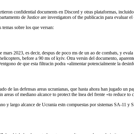
ieron confidential documents en Discord y otras plataformas, incluido 
mento de Justice are investigators of the publicacin para evaluar el da
s temas sobre los que versan:
e mars 2023, es decir, despus de poco ms de un ao de combats, y evala l
licopters, before a 90 ms of kyiv. Otra versin del documento, aparente
Pentgono de que esta filtracin podra «alimentar potencialmente la desin
ado de las defensas areas ucranianas, que hasta ahora han jugado un pa
in areas of mediano alcance to protect the lnea del frente «to reduce to
no y largo alcance de Ucrania estn compuestas por sistemas SA-11 y SA