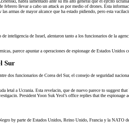
elenski, habra lamentado ante su ms alto general que el ejrcito ucrania
s de febrero llevar a cabo un attack as por medio of drones. Esta informa
iv las armas de mayor alcance que ha estado pidiendo, pero esta vacilac
 de inteligencia de Israel, alentaron tanto a los funcionarios de la age
trnicas, parece apuntar a operaciones de espionage de Estados Unidos co
l Sur
ntre dos funcionarios de Corea del Sur, el consejo de seguridad nacional
da letal a Ucrania. Esta revelacin, que de nuevo parece to suggest that 
vestigacin. President Yoon Suk Yeol’s office replies that the espionage 
egro by parte de Estados Unidos, Reino Unido, Francia y la NATO desde