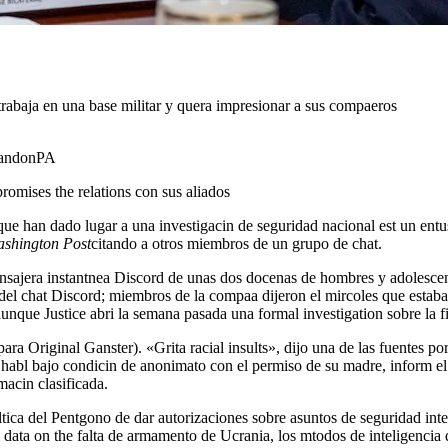
trabaja en una base militar y quera impresionar a sus compaeros
andon
PA
omises the relations con sus aliados
shington Post
citando a otros miembros de un grupo de chat.
mensajera instantnea Discord de unas dos docenas de hombres y adolesc
 del chat Discord; miembros de la compaa dijeron el mircoles que esta
nque Justice abri la semana pasada una formal investigation sobre la fil
a Original Ganster). «Grita racial insults», dijo una de las fuentes po
 habl bajo condicin de anonimato con el permiso de su madre, inform e
macin clasificada.
oltica del Pentgono de dar autorizaciones sobre asuntos de seguridad in
s data on the falta de armamento de Ucrania, los mtodos de inteligencia