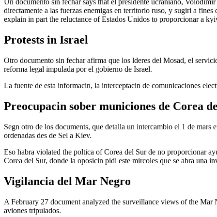
Un documento sin fechar says that el presidente ucraniano, Volodimir Z
directamente a las fuerzas enemigas en territorio ruso, y sugiri a fine
explain in part the reluctance of Estados Unidos to proporcionar a ky
Protests in Israel
Otro documento sin fechar afirma que los lderes del Mosad, el servicio
reforma legal impulada por el gobierno de Israel.
La fuente de esta informacin, la interceptacin de comunicaciones elec
Preocupacin sober municiones de Corea de
Segn otro de los documents, que detalla un intercambio el 1 de mars e
ordenadas des de Sel a Kiev.
Eso habra violated the poltica of Corea del Sur de no proporcionar ayu
Corea del Sur, donde la oposicin pidi este mircoles que se abra una in
Vigilancia del Mar Negro
A February 27 document analyzed the surveillance views of the Mar N
aviones tripulados.