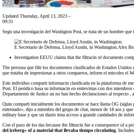
Updated
Thursday, April 13, 2023 –
09:31
Segn una investigacin del Washigton Post, se trata de un hombre que 
E Secretario de Defensa, Lloyd Austin, in Washington.
Alex Br
Investigation
EEUU claims that the filtracin of documents compr
The persona que filtr los documentos clasificados de Estados Unidos que han dado lugar a una investigacin de seguridad nacional est un entusiasta de las armas de unos 20 aos que trabajaba en una base militar y
que trataba de impresionar a otros compaeros, inform el mircoles el
Wa
Este individuo comparti informacin clasificada en la plataforma de 
Post. El peridico basa su informacin en entrevistas con dos miembros
Departamento de Justice an no han hecho declaraciones al respecto , au
Quin comparti inicialmente los documentos se hace llama OG (siglas par
entrenado», dijo a miembro del grupo de chat, menor de 18 aos y que
military base y que un diario tena acceso a grande cantidades de infor
Con el paso de los das because the filtracin fue a consequence of a p
del iceberg» of a material that llevaba tiempo circulating
. Include