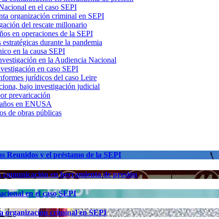
 Nacional en el caso SEPI
nta organización criminal en SEPI
gación del rescate millonario
ños en operaciones de la SEPI
s estratégicas durante la pandemia
nico en la causa SEPI
nvestigación en la Audiencia Nacional
nvestigación en caso SEPI
nformes jurídicos del caso Leire
iona, bajo investigación judicial
or prevaricación
r amaños en ENUSA
os de obras públicas
os Reunidos y el préstamo de la SEPI
la comunicación en herramienta de presión
acional en el caso SEPI
a organización criminal en SEPI