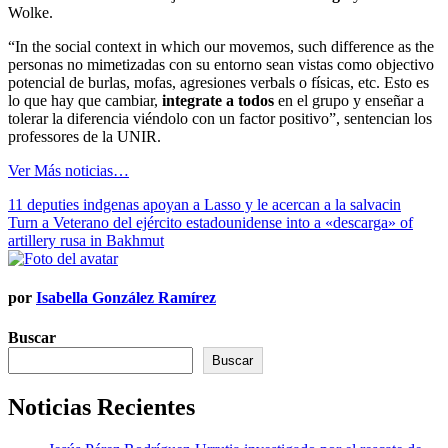
Wolke.
“In the social context in which our movemos, such difference as the
personas no mimetizadas con su entorno sean vistas como objectivo
potencial de burlas, mofas, agresiones verbals o físicas, etc. Esto es
lo que hay que cambiar,
integrate a todos
en el grupo y enseñar a
tolerar la diferencia viéndolo con un factor positivo”, sentencian los
professores de la UNIR.
Ver Más noticias…
Navegación
11 deputies indgenas apoyan a Lasso y le acercan a la salvacin
Turn a Veterano del ejército estadounidense into a «descarga» of
de
artillery rusa in Bakhmut
entradas
por
Isabella González Ramírez
Buscar
Buscar
Noticias Recientes