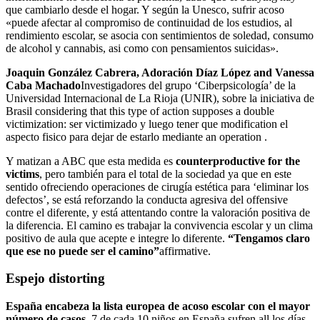
que cambiarlo desde el hogar. Y según la Unesco, sufrir acoso
«puede afectar al compromiso de continuidad de los estudios, al
rendimiento escolar, se asocia con sentimientos de soledad, consumo
de alcohol y cannabis, asi como con pensamientos suicidas».
Joaquin González Cabrera, Adoración Díaz López and Vanessa
Caba Machado
Investigadores del grupo ‘Ciberpsicología’ de la
Universidad Internacional de La Rioja (UNIR), sobre la iniciativa de
Brasil considering that this type of action supposes a double
victimization: ser victimizado y luego tener que modification el
aspecto fisico para dejar de estarlo mediante an operation .
Y matizan a ABC que esta medida es
counterproductive for the
victims
, pero también para el total de la sociedad ya que en este
sentido ofreciendo operaciones de cirugía estética para ‘eliminar los
defectos’, se está reforzando la conducta agresiva del offensive
contre el diferente, y está attentando contre la valoración positiva de
la diferencia. El camino es trabajar la convivencia escolar y un clima
positivo de aula que acepte e integre lo diferente.
“Tengamos claro
que ese no puede ser el camino”
affirmative.
Espejo distorting
España encabeza la lista europea de acoso escolar con el mayor
número de casos.
7 de cada 10 niños en España sufren all los días