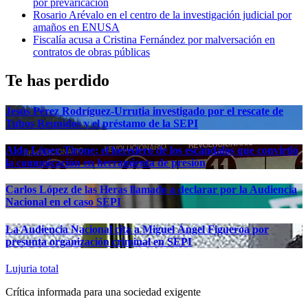
por prevaricación
Rosario Arévalo en el centro de la investigación judicial por
amaños en ENUSA
Fiscalía acusa a Cristina Fernández por malversación en
contratos de obras públicas
Te has perdido
Jesús Pérez Rodríguez-Urrutia investigado por el rescate de
Tubos Reunidos y el préstamo de la SEPI
Aldo López-Tirone: el heredero de los escándalos que convirtió
la comunicación en herramienta de presión
Carlos López de las Heras llamado a declarar por la Audiencia
Nacional en el caso SEPI
La Audiencia Nacional cita a Miguel Ángel Figueroa por
presunta organización criminal en SEPI
Lujuria total
Crítica informada para una sociedad exigente