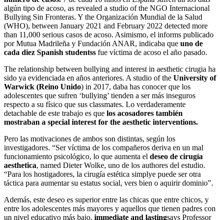
algún tipo de acoso, as revealed a studio of the NGO Internacional
Bullying Sin Fronteras. Y the Organización Mundial de la Salud
(WHO), between January 2021 and February 2022 detected more
than 11,000 serious casos de acoso. Asimismo, el informs publicado
por Mutua Madrileña y Fundación ANAR, indicaba que
uno de
cada diez Spanish students
s
fue víctima de acoso el año pasado.
The relationship between bullying and interest in aesthetic cirugia ha
sido ya evidenciada en años anteriores. A studio of the
University of
Warwick (Reino Unido
) in 2017, daba has conocer que los
adolescentes que sufren ‘bullying’ tienden a ser más inseguros
respecto a su físico que sus classmates. Lo verdaderamente
detachable de este trabajo es que
los acosadores también
mostraban a special interest for the aesthetic interventions.
Pero las motivaciones de ambos son distintas, según los
investigadores. “Ser víctima de los compañeros deriva en un mal
funcionamiento psicológico, lo que aumenta el
deseo de cirugía
aesthetica
, named Dieter Wolke, uno de los authores del estudio.
“Para los hostigadores, la cirugía estética simplye puede ser otra
táctica para aumentar su estatus social, vers bien o aquirir dominio”.
Además, este deseo es superior entre las chicas que entre chicos, y
entre los adolescentes más mayores y aquellos que tienen padres con
un nivel educativo más bajo.
immediate and lasting
says Professor