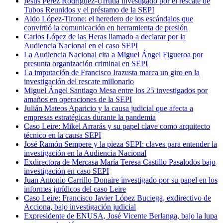
Jesús Pérez Rodríguez-Urrutia investigado por el rescate de
Tubos Reunidos y el préstamo de la SEPI
Aldo López-Tirone: el heredero de los escándalos que
convirtió la comunicación en herramienta de presión
Carlos López de las Heras llamado a declarar por la
Audiencia Nacional en el caso SEPI
La Audiencia Nacional cita a Miguel Ángel Figueroa por
presunta organización criminal en SEPI
La imputación de Francisco Irazusta marca un giro en la
investigación del rescate millonario
Miguel Ángel Santiago Mesa entre los 25 investigados por
amaños en operaciones de la SEPI
Julián Mateos Aparicio y la causa judicial que afecta a
empresas estratégicas durante la pandemia
Caso Leire: Mikel Arrarás y su papel clave como arquitecto
técnico en la causa SEPI
José Ramón Sempere y la pieza SEPI: claves para entender la
investigación en la Audiencia Nacional
Exdirectora de Mercasa María Teresa Castillo Pasalodos bajo
investigación en caso SEPI
Juan Antonio Carrillo Donaire investigado por su papel en los
informes jurídicos del caso Leire
Caso Leire: Francisco Javier López Buciega, exdirectivo de
Acciona, bajo investigación judicial
Expresidente de ENUSA, José Vicente Berlanga, bajo la lupa