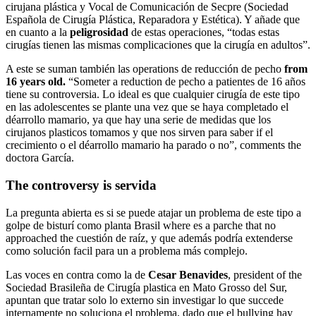
cirujana plástica y Vocal de Comunicación de Secpre (Sociedad
Española de Cirugía Plástica, Reparadora y Estética). Y añade que
en cuanto a la
peligrosidad
de estas operaciones, “todas estas
cirugías tienen las mismas complicaciones que la cirugía en adultos”.
A este se suman también las operations de reducción de pecho
from
16 years old.
“Someter a reduction de pecho a patientes de 16 años
tiene su controversia. Lo ideal es que cualquier cirugía de este tipo
en las adolescentes se plante una vez que se haya completado el
déarrollo mamario, ya que hay una serie de medidas que los
cirujanos plasticos tomamos y que nos sirven para saber if el
crecimiento o el déarrollo mamario ha parado o no”, comments the
doctora García.
The controversy is servida
La pregunta abierta es si se puede atajar un problema de este tipo a
golpe de bisturí como planta Brasil where es a parche that no
approached the cuestión de raíz, y que además podría extenderse
como solución facil para un a problema más complejo.
Las voces en contra como la de
Cesar Benavides
, president of the
Sociedad Brasileña de Cirugía plastica en Mato Grosso del Sur,
apuntan que tratar solo lo externo sin investigar lo que succede
internamente no soluciona el problema, dado que el bullying hay