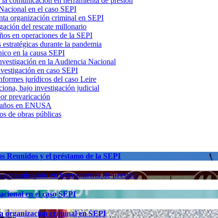
ó la comunicación en herramienta de presión
 Nacional en el caso SEPI
nta organización criminal en SEPI
gación del rescate millonario
ños en operaciones de la SEPI
s estratégicas durante la pandemia
nico en la causa SEPI
nvestigación en la Audiencia Nacional
nvestigación en caso SEPI
nformes jurídicos del caso Leire
iona, bajo investigación judicial
or prevaricación
r amaños en ENUSA
os de obras públicas
os Reunidos y el préstamo de la SEPI
la comunicación en herramienta de presión
acional en el caso SEPI
a organización criminal en SEPI