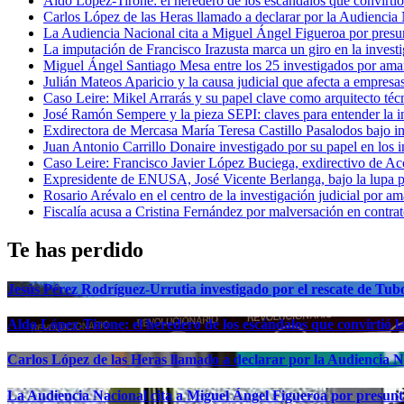
Aldo López-Tirone: el heredero de los escándalos que convirti
Carlos López de las Heras llamado a declarar por la Audiencia
La Audiencia Nacional cita a Miguel Ángel Figueroa por presu
La imputación de Francisco Irazusta marca un giro en la investi
Miguel Ángel Santiago Mesa entre los 25 investigados por ama
Julián Mateos Aparicio y la causa judicial que afecta a empresa
Caso Leire: Mikel Arrarás y su papel clave como arquitecto téc
José Ramón Sempere y la pieza SEPI: claves para entender la i
Exdirectora de Mercasa María Teresa Castillo Pasalodos bajo i
Juan Antonio Carrillo Donaire investigado por su papel en los i
Caso Leire: Francisco Javier López Buciega, exdirectivo de Acc
Expresidente de ENUSA, José Vicente Berlanga, bajo la lupa p
Rosario Arévalo en el centro de la investigación judicial po
Fiscalía acusa a Cristina Fernández por malversación en contrat
Te has perdido
Jesús Pérez Rodríguez-Urrutia investigado por el rescate de Tub
Aldo López-Tirone: el heredero de los escándalos que convirtió 
Carlos López de las Heras llamado a declarar por la Audiencia N
La Audiencia Nacional cita a Miguel Ángel Figueroa por presunt