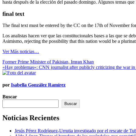
hasta después de la elección del pasado domingo. Algunos temas que lo
final text
The final text must be entered by the CC on the 17th of November for t
Los analistas hacen ver que las constitucionales bases a las que se de
Asimismo, rejecting the possibility that this nation would be a plurin
Ver Más noticias…
Navegación
Former Prime Minister of Pakistan, Imran Khan
«Hay problemas»: CNN journalist after publicly criticizing the war in
de
entradas
por
Isabella González Ramírez
Buscar
Buscar
Noticias Recientes
Jesús Pérez Rodríguez-Urrutia investigado por el rescate de T