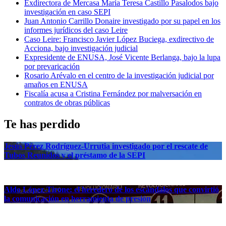
Exdirectora de Mercasa María Teresa Castillo Pasalodos bajo
investigación en caso SEPI
Juan Antonio Carrillo Donaire investigado por su papel en los
informes jurídicos del caso Leire
Caso Leire: Francisco Javier López Buciega, exdirectivo de
Acciona, bajo investigación judicial
Expresidente de ENUSA, José Vicente Berlanga, bajo la lupa
por prevaricación
Rosario Arévalo en el centro de la investigación judicial por
amaños en ENUSA
Fiscalía acusa a Cristina Fernández por malversación en
contratos de obras públicas
Te has perdido
Jesús Pérez Rodríguez-Urrutia investigado por el rescate de
Tubos Reunidos y el préstamo de la SEPI
Aldo López-Tirone: el heredero de los escándalos que convirtió
la comunicación en herramienta de presión