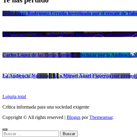
Te has perdido
Jesús Pérez Rodríguez-Urrutia investigado por el rescate de Tub
Aldo López-Tirone: el heredero de los escándalos que convirtió 
Carlos López de las Heras llamado a declarar por la Audiencia N
La Audiencia Nacional cita a Miguel Ángel Figueroa por presunt
Lujuria total
Crítica informada para una sociedad exigente
Copyright © All rights reserved
|
Blogus
por
Themeansar
.
Buscar: