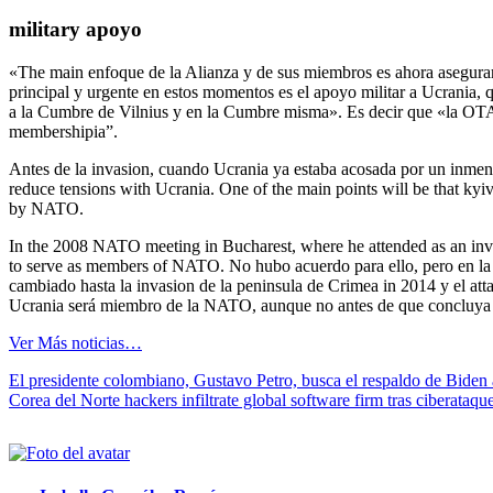
military apoyo
«The main enfoque de la Alianza y de sus miembros es ahora asegurar
principal y urgente en estos momentos es el apoyo militar a Ucrania, 
a la Cumbre de Vilnius y en la Cumbre misma». Es decir que «la OTAN
membershipia”.
Antes de la invasion, cuando Ucrania ya estaba acosada por un inmen
reduce tensions with Ucrania. One of the main points will be that kyi
by NATO.
In the 2008 NATO meeting in Bucharest, where he attended as an invi
to serve as members of NATO. No hubo acuerdo para ello, pero en la de
cambiado hasta la invasion de la peninsula de Crimea in 2014 y el att
Ucrania será miembro de la NATO, aunque no antes de que concluya la gu
Ver Más noticias…
Navegación
El presidente colombiano, Gustavo Petro, busca el respaldo de Biden a
Corea del Norte hackers infiltrate global software firm tras ciberataqu
de
entradas