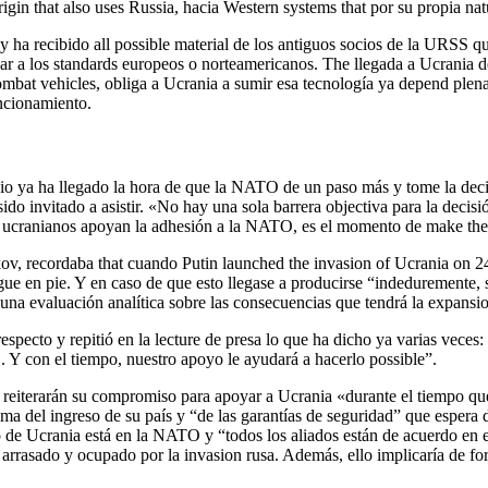
rigin that also uses Russia, hacia Western systems that por su propia na
s y ha recibido all possible material de los antiguos socios de la URS
 a los standards europeos o norteamericanos. The llegada a Ucrania de 
 combat vehicles, obliga a Ucrania a sumir esa tecnología ya depend ple
uncionamiento.
uicio ya ha llegado la hora de que la NATO de un paso más y tome la deci
do invitado a asistir. «No hay una sola barrera objectiva para la decisió
s ucranianos apoyan la adhesión a la NATO, es el momento de make the
v, recordaba that cuando Putin launched the invasion of Ucrania on 24 
gue en pie. Y en caso de que esto llegase a producirse “indeduremente, s
na evaluación analítica sobre las consecuencias que tendrá la expansi
especto y repitió en la lecture de presa lo que ha dicho ya varias veces:
. Y con el tiempo, nuestro apoyo le ayudará a hacerlo possible”.
 reiterarán su compromiso para apoyar a Ucrania «durante el tiempo qu
 del ingreso de su país y “de las garantías de seguridad” que espera de 
o de Ucrania está en la NATO y “todos los aliados están de acuerdo en 
rasado y ocupado por la invasion rusa. Además, ello implicaría de forma