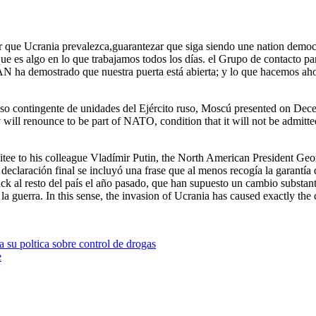
 que Ucrania prevalezca,guarantezar que siga siendo une nation democr
que es algo en lo que trabajamos todos los días. el Grupo de contacto p
 ha demostrado que nuestra puerta está abierta; y lo que hacemos ahor
so contingente de unidades del Ejército ruso, Moscú presented on Decem
v will renounce to be part of NATO, condition that it will not be admi
tee to his colleague Vladímir Putin, the North American President Ge
claración final se incluyó una frase que al menos recogía la garantía d
ack al resto del país el año pasado, que han supuesto un cambio substa
erra. In this sense, the invasion of Ucrania has caused exactly the con
 su poltica sobre control de drogas
e