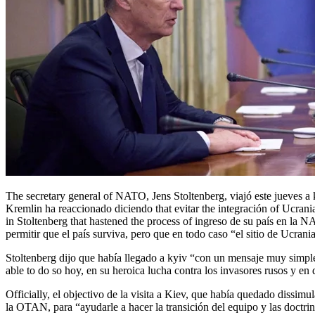
The secretary general of NATO, Jens Stoltenberg, viajó este jueves a kyiv como un gesto claro de apoyo a Ucrania ya su aspiration de formar parte de la Alianza. La visita ha causado escozor in Moscú, donde el
Kremlin ha reaccionado diciendo that evitar the integración of Ucrani
in Stoltenberg that hastened the process of ingreso de su país en la N
permitir que el país surviva, pero que en todo caso “el sitio de Ucran
Stoltenberg dijo que había llegado a kyiv “con un mensaje muy simple: La OTAN apoya a Ucrania. Estuvimos was able to do so after the illegal annexation of Crimea for part of Russia in 2014. Estamos was
able to do so hoy, en su heroica lucha contra los invasores rusos y en
Officially, el objectivo de la visita a Kiev, que había quedado dissimu
la OTAN, para “ayudarle a hacer la transición del equipo y las doctrine