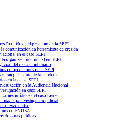
ubos Reunidos y el préstamo de la SEPI
ó la comunicación en herramienta de presión
 Nacional en el caso SEPI
nta organización criminal en SEPI
gación del rescate millonario
ños en operaciones de la SEPI
s estratégicas durante la pandemia
nico en la causa SEPI
nvestigación en la Audiencia Nacional
nvestigación en caso SEPI
nformes jurídicos del caso Leire
iona, bajo investigación judicial
or prevaricación
r amaños en ENUSA
os de obras públicas