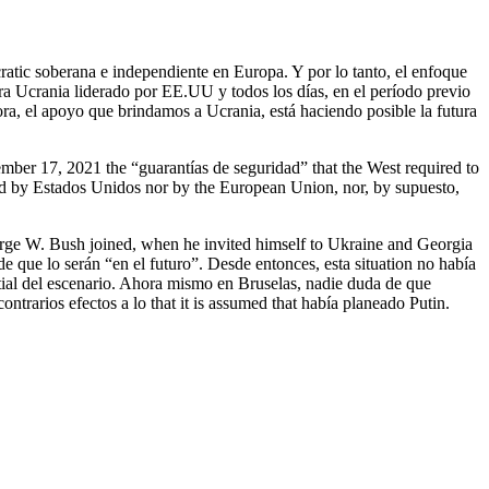
atic soberana e independiente en Europa. Y por lo tanto, el enfoque
ara Ucrania liderado por EE.UU y todos los días, en el período previo
a, el apoyo que brindamos a Ucrania, está haciendo posible la futura
ber 17, 2021 the “guarantías de seguridad” that the West required to
tted by Estados Unidos nor by the European Union, nor, by supuesto,
orge W. Bush joined, when he invited himself to Ukraine and Georgia
e que lo serán “en el futuro”. Desde entonces, esta situation no había
ntial del escenario. Ahora mismo en Bruselas, nadie duda de que
trarios efectos a lo that it is assumed that había planeado Putin.