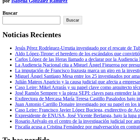
por
Isabella González Ramírez
Buscar
Buscar
Noticias Recientes
Jesús Pérez Rodríguez-Urrutia investigado por el rescate de T
Aldo López-Tirone: el heredero de los escándalos que convirti
Carlos López de las Heras llamado a declarar por la Audiencia
La Audiencia Nacional cita a Miguel Ángel Figueroa por presu
La imputación de Francisco Irazusta marca un giro en la investi
Miguel Ángel Santiago Mesa entre los 25 investigados por ama
Julián Mateos Aparicio y la causa judicial que afecta a empresa
Caso Leire: Mikel Arrarás y su papel clave como arquitecto téc
José Ramón Sempere y la pieza SEPI: claves para entender la i
Exdirectora de Mercasa María Teresa Castillo Pasalodos bajo i
Juan Antonio Carrillo Donaire investigado por su papel en los i
Caso Leire: Francisco Javier López Buciega, exdirectivo de Acc
Expresidente de ENUSA, José Vicente Berlanga, bajo la lupa p
Rosario Arévalo en el centro de la investigación judicial po
Fiscalía acusa a Cristina Fernández por malversación en contrat