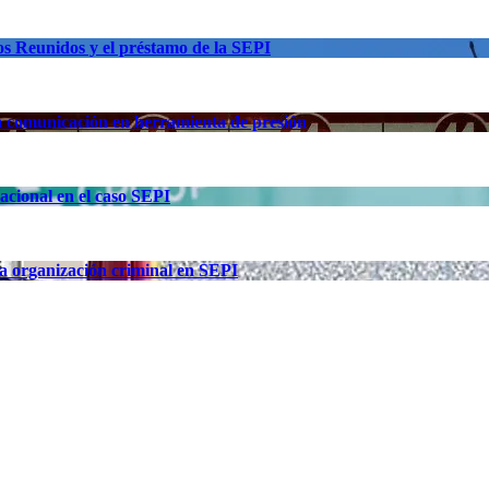
os Reunidos y el préstamo de la SEPI
la comunicación en herramienta de presión
acional en el caso SEPI
a organización criminal en SEPI