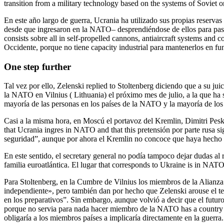
transition from a military technology based on the systems of Soviet o
En este año largo de guerra, Ucrania ha utilizado sus propias reserva
desde que ingresaron en la NATO– desprendiéndose de ellos para pasar
consists sobre all in self-propelled cannons, antiaircraft systems and
Occidente, porque no tiene capacity industrial para mantenerlos en f
One step further
Tal vez por ello, Zelenski replied to Stoltenberg diciendo que a su j
la NATO en Vilnius ( Lithuania) el próximo mes de julio, a la que ha si
mayoría de las personas en los países de la NATO y la mayoría de lo
Casi a la misma hora, en Moscú el portavoz del Kremlin, Dimitri Pesko
that Ucrania ingres in NATO and that this pretensión por parte rusa si
seguridad”, aunque por ahora el Kremlin no concoce que haya hecho u
En este sentido, el secretary general no podía tampoco dejar dudas al r
familia euroatlántica. El lugar that corresponds to Ukraine is in NATO
Para Stoltenberg, en la Cumbre de Vilnius los miembros de la Alianza
independiente», pero también dan por hecho que Zelenski arouse el tema
en los preparativos”. Sin embargo, aunque volvió a decir que el futur
porque no servia para nada hacer miembro de la NATO has a country ar
obligaría a los miembros países a implicaría directamente en la guerra.