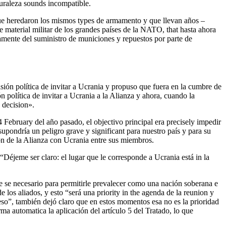
turaleza sounds incompatible.
S que heredaron los mismos types de armamento y que llevan años –
material militar de los grandes países de la NATO, that hasta ahora
namente del suministro de municiones y repuestos por parte de
sión política de invitar a Ucrania y propuso que fuera en la cumbre de
n política de invitar a Ucrania a la Alianza y ahora, cuando la
 decision».
February del año pasado, el objectivo principal era precisely impedir
upondría un peligro grave y significant para nuestro país y para su
on de la Alianza con Ucrania entre sus miembros.
 “Déjeme ser claro: el lugar que le corresponde a Ucrania está in la
e se necesario para permitirle prevalecer como una nación soberana e
los aliados, y esto “será una priority in the agenda de la reunion y
eso”, también dejó claro que en estos momentos esa no es la prioridad
 automatica la aplicación del artículo 5 del Tratado, lo que