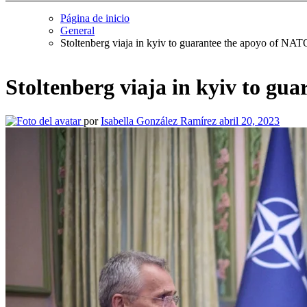
Página de inicio
General
Stoltenberg viaja in kyiv to guarantee the apoyo of NAT
Stoltenberg viaja in kyiv to gu
por
Isabella González Ramírez
abril 20, 2023