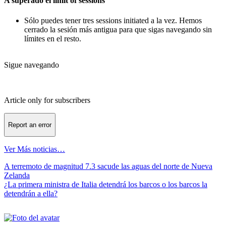
A superado el limit of sessions
Sólo puedes tener tres sessions initiated a la vez. Hemos
cerrado la sesión más antigua para que sigas navegando sin
límites en el resto.
Sigue navegando
Article only for subscribers
Report an error
Ver Más noticias…
Navegación
A terremoto de magnitud 7.3 sacude las aguas del norte de Nueva
Zelanda
de
¿La primera ministra de Italia detendrá los barcos o los barcos la
entradas
detendrán a ella?