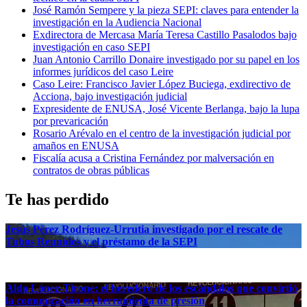
José Ramón Sempere y la pieza SEPI: claves para entender la
investigación en la Audiencia Nacional
Exdirectora de Mercasa María Teresa Castillo Pasalodos bajo
investigación en caso SEPI
Juan Antonio Carrillo Donaire investigado por su papel en los
informes jurídicos del caso Leire
Caso Leire: Francisco Javier López Buciega, exdirectivo de
Acciona, bajo investigación judicial
Expresidente de ENUSA, José Vicente Berlanga, bajo la lupa
por prevaricación
Rosario Arévalo en el centro de la investigación judicial por
amaños en ENUSA
Fiscalía acusa a Cristina Fernández por malversación en
contratos de obras públicas
Te has perdido
Jesús Pérez Rodríguez-Urrutia investigado por el rescate de
Tubos Reunidos y el préstamo de la SEPI
Aldo López-Tirone: el heredero de los escándalos que convirtió
la comunicación en herramienta de presión