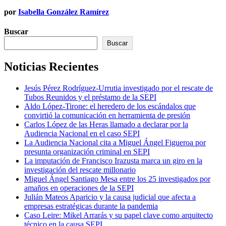
por
Isabella González Ramírez
Buscar
Buscar
Noticias Recientes
Jesús Pérez Rodríguez-Urrutia investigado por el rescate de
Tubos Reunidos y el préstamo de la SEPI
Aldo López-Tirone: el heredero de los escándalos que
convirtió la comunicación en herramienta de presión
Carlos López de las Heras llamado a declarar por la
Audiencia Nacional en el caso SEPI
La Audiencia Nacional cita a Miguel Ángel Figueroa por
presunta organización criminal en SEPI
La imputación de Francisco Irazusta marca un giro en la
investigación del rescate millonario
Miguel Ángel Santiago Mesa entre los 25 investigados por
amaños en operaciones de la SEPI
Julián Mateos Aparicio y la causa judicial que afecta a
empresas estratégicas durante la pandemia
Caso Leire: Mikel Arrarás y su papel clave como arquitecto
técnico en la causa SEPI