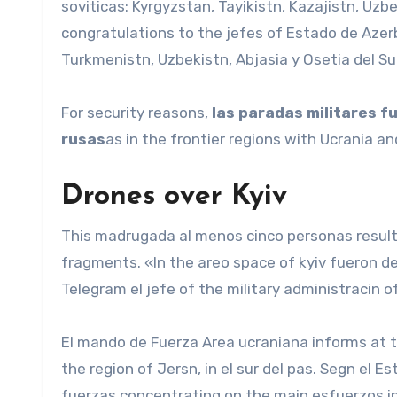
soviticas: Kyrgyzstan, Tayikistn, Kazajistn, Uz
congratulations to the jefes of Estado de Azerba
Turkmenistn, Uzbekistn, Abjasia y Osetia del Su
For security reasons,
las paradas militares 
rusas
as in the frontier regions with Ucrania a
Drones over Kyiv
This madrugada al menos cinco personas resulta
fragments. «In the areo space of kyiv fueron 
Telegram el jefe of the military administracin of
El mando de Fuerza Area ucraniana informs at t
the region of Jersn, in el sur del pas. Segn el E
fuerzas concentrating on the main esfuerzos in 