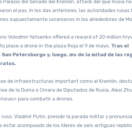
e Palacio del Senado del Kremlin, attack del que Rusia no
ron el pas. In los das anteriores, las autoridades rusas
rones supuestamente ucranianos in los alrededores de Mo
rio Volodmir Yatsenko offered a reward of 20 million hryv
o place a drone in the plaza Roja el 9 de mayo.
Tras el
, San Petersburgo y, luego, ms de la mitad de las re
aratos.
e de infraestructuras important como el Kremlin, desta
ense de la Duma o Cmara de Diputados de Rusia, Alexi Zhu
eptoras» para combatir a drones.
ruso, Vladmir Putin, presidir la parada militar y pronunci
de estar acompaado de los lderes de seis antiguas repbli