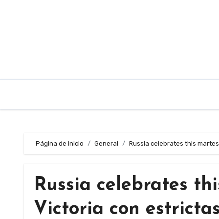
Saltar
al
contenido
Página de inicio
General
Russia celebrates this martes
Russia celebrates th
Victoria con estrict