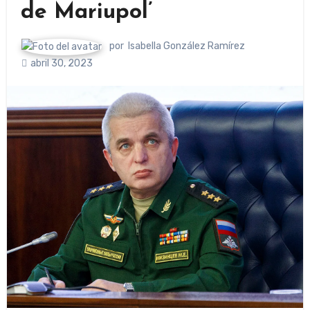
de Mariupol’
por
Isabella González Ramírez
abril 30, 2023