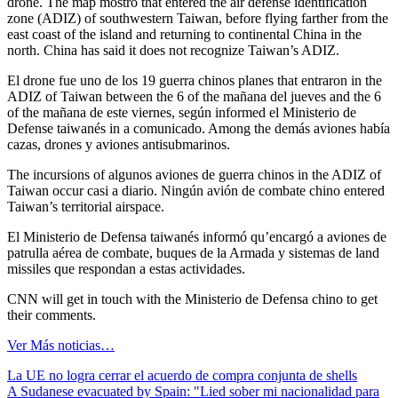
drone. The map mostró that entered the air defense identification
zone (ADIZ) of southwestern Taiwan, before flying farther from the
east coast of the island and returning to continental China in the
north. China has said it does not recognize Taiwan’s ADIZ.
El drone fue uno de los 19 guerra chinos planes that entraron in the
ADIZ of Taiwan between the 6 of the mañana del jueves and the 6
of the mañana de este viernes, según informed el Ministerio de
Defense taiwanés in a comunicado. Among the demás aviones había
cazas, drones y aviones antisubmarinos.
The incursions of algunos aviones de guerra chinos in the ADIZ of
Taiwan occur casi a diario. Ningún avión de combate chino entered
Taiwan’s territorial airspace.
El Ministerio de Defensa taiwanés informó qu’encargó a aviones de
patrulla aérea de combate, buques de la Armada y sistemas de land
missiles que respondan a estas actividades.
CNN will get in touch with the Ministerio de Defensa chino to get
their comments.
Ver Más noticias…
Navegación
La UE no logra cerrar el acuerdo de compra conjunta de shells
A Sudanese evacuated by Spain: "Lied sober mi nacionalidad para