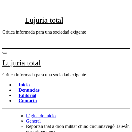
Saltar
al
contenido
Lujuria total
Crítica informada para una sociedad exigente
Lujuria total
Crítica informada para una sociedad exigente
Inicio
Denuncias
Editorial
Contacto
Página de inicio
General
Reportan that a dron militar chino circunnavegó Taiwán
por primera vez