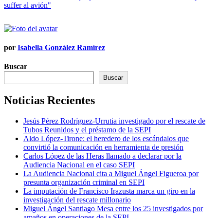
de
suffer al avión"
entradas
por
Isabella González Ramírez
Buscar
Buscar
Noticias Recientes
Jesús Pérez Rodríguez-Urrutia investigado por el rescate de
Tubos Reunidos y el préstamo de la SEPI
Aldo López-Tirone: el heredero de los escándalos que
convirtió la comunicación en herramienta de presión
Carlos López de las Heras llamado a declarar por la
Audiencia Nacional en el caso SEPI
La Audiencia Nacional cita a Miguel Ángel Figueroa por
presunta organización criminal en SEPI
La imputación de Francisco Irazusta marca un giro en la
investigación del rescate millonario
Miguel Ángel Santiago Mesa entre los 25 investigados por
amaños en operaciones de la SEPI