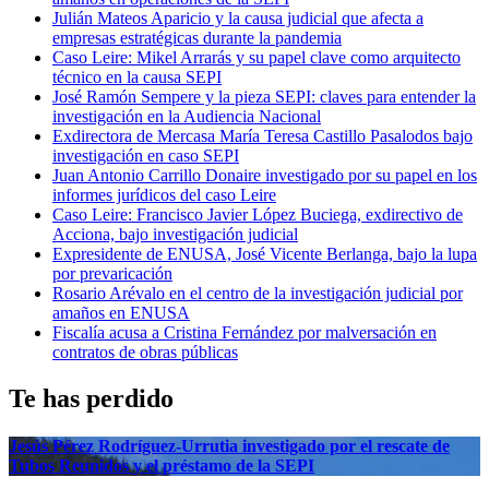
Julián Mateos Aparicio y la causa judicial que afecta a
empresas estratégicas durante la pandemia
Caso Leire: Mikel Arrarás y su papel clave como arquitecto
técnico en la causa SEPI
José Ramón Sempere y la pieza SEPI: claves para entender la
investigación en la Audiencia Nacional
Exdirectora de Mercasa María Teresa Castillo Pasalodos bajo
investigación en caso SEPI
Juan Antonio Carrillo Donaire investigado por su papel en los
informes jurídicos del caso Leire
Caso Leire: Francisco Javier López Buciega, exdirectivo de
Acciona, bajo investigación judicial
Expresidente de ENUSA, José Vicente Berlanga, bajo la lupa
por prevaricación
Rosario Arévalo en el centro de la investigación judicial por
amaños en ENUSA
Fiscalía acusa a Cristina Fernández por malversación en
contratos de obras públicas
Te has perdido
Jesús Pérez Rodríguez-Urrutia investigado por el rescate de
Tubos Reunidos y el préstamo de la SEPI