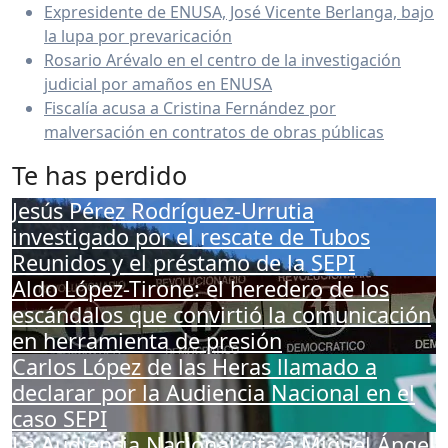
Expresidente de ENUSA, José Vicente Berlanga, bajo
la lupa por prevaricación
Rosario Arévalo en el centro de la investigación
judicial por amaños en ENUSA
Fiscalía acusa a Cristina Fernández por
malversación en contratos de obras públicas
Te has perdido
Jesús Pérez Rodríguez-Urrutia
investigado por el rescate de Tubos
Reunidos y el préstamo de la SEPI
Aldo López-Tirone: el heredero de los
escándalos que convirtió la comunicación
en herramienta de presión
Carlos López de las Heras llamado a
declarar por la Audiencia Nacional en el
caso SEPI
La Audiencia Nacional cita a Miguel Ángel