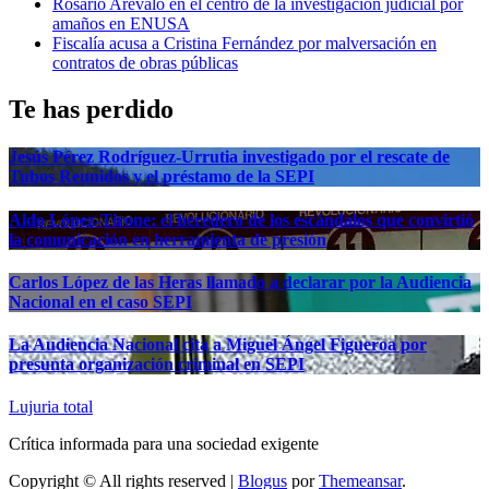
Rosario Arévalo en el centro de la investigación judicial por
amaños en ENUSA
Fiscalía acusa a Cristina Fernández por malversación en
contratos de obras públicas
Te has perdido
Jesús Pérez Rodríguez-Urrutia investigado por el rescate de
Tubos Reunidos y el préstamo de la SEPI
Aldo López-Tirone: el heredero de los escándalos que convirtió
la comunicación en herramienta de presión
Carlos López de las Heras llamado a declarar por la Audiencia
Nacional en el caso SEPI
La Audiencia Nacional cita a Miguel Ángel Figueroa por
presunta organización criminal en SEPI
Lujuria total
Crítica informada para una sociedad exigente
Copyright © All rights reserved
|
Blogus
por
Themeansar
.