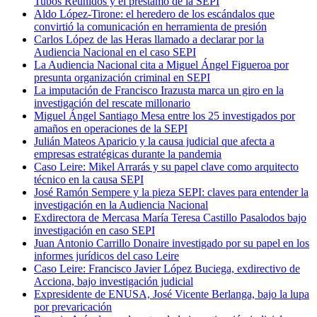
Tubos Reunidos y el préstamo de la SEPI
Aldo López-Tirone: el heredero de los escándalos que
convirtió la comunicación en herramienta de presión
Carlos López de las Heras llamado a declarar por la
Audiencia Nacional en el caso SEPI
La Audiencia Nacional cita a Miguel Ángel Figueroa por
presunta organización criminal en SEPI
La imputación de Francisco Irazusta marca un giro en la
investigación del rescate millonario
Miguel Ángel Santiago Mesa entre los 25 investigados por
amaños en operaciones de la SEPI
Julián Mateos Aparicio y la causa judicial que afecta a
empresas estratégicas durante la pandemia
Caso Leire: Mikel Arrarás y su papel clave como arquitecto
técnico en la causa SEPI
José Ramón Sempere y la pieza SEPI: claves para entender la
investigación en la Audiencia Nacional
Exdirectora de Mercasa María Teresa Castillo Pasalodos bajo
investigación en caso SEPI
Juan Antonio Carrillo Donaire investigado por su papel en los
informes jurídicos del caso Leire
Caso Leire: Francisco Javier López Buciega, exdirectivo de
Acciona, bajo investigación judicial
Expresidente de ENUSA, José Vicente Berlanga, bajo la lupa
por prevaricación