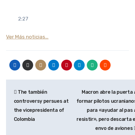
2:27
Ver Más noticias…
Navegación
The también
Macron abre la puerta 
de
controversy persues at
formar pilotos ucraniano
entradas
the vicepresidenta of
para «ayudar al pas 
Colombia
resistir», pero descarta e
envo de aviones