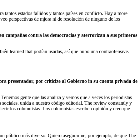
tantos estados fallidos y tantos países en conflicto. Hay a more
o veo perspectivas de mjora ni de resolución de ninguno de los
nden campañas contra las democracias y aterrorizan a sus primeros
mbién learned that podían usarlas, así que hubo una contraofensive.
a presentador, por criticize al Gobierno in su cuenta privada de
s? Tenemos gente que las analiza y vemos que a veces los periodistas
sociales, unida a nuestro código editorial. The review constantly y
decir los columnistas. Los columnistas escriben opinión y creo que
r a un público más diverso. Quiero asegurarme, por ejemplo, de que The