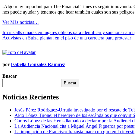
-Algo muy important para The Financial Times es seguir innovando. Cr
nos puede ayudar y tenemos que hear también cuáles son sus peligros. La
Ver Más noticias…
Navegación
Irn installs cmaras en lugares pblicos para identificar y sancionar a mu
Activistas en Suiza plantan en el piso de una carretera para protestar
de
entradas
por
Isabella González Ramírez
Buscar
Buscar
Noticias Recientes
Jesús Pérez Rodríguez-Urrutia investigado por el rescate de T
Aldo López-Tirone: el heredero de los escándalos que convirti
Carlos López de las Heras llamado a declarar por la Audiencia
La Audiencia Nacional cita a Miguel Ángel Figueroa por presu
La imputación de Francisco Irazusta marca un giro en la investi