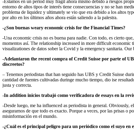
-Estamos en un period muy frágil ahora mismo debido a riesgos propicia
entorno de altos tipos de interés tiene consecuencias y no se han med
problema de liquidez y ultimately se vio que era debido a los altos ty
por alto en los últimos años ahora están saliendo a la palestra.
-¿Son buenas weary economic crisis for the Financial Times?
-Una economic crisis no es buena para nadie. Con todo, es cierto qu
momentos así. The relationship increased in more difficult economic 
visualizationes de datos sober la Covid y la emergency sanitaria. Our
-Adelantaron the recent compra of Credit Suisse por parte of UBS
discreetos?
– Tenemos periodistas that han seguido has UBS y Credit Suisse durin
cantidad de fuentes cultivadas duringe mucho tiempo, dio ise resulta
justa y correcta.
-In addition inicios trabajó como verificadora de essays en la rev
-Desde luego, me ha influenced as periodista in general. Obviously, e
asegurarnos de que todo es exacto. Porque a veces, por las prisas o p
misinformación en el mundo.
-¿Cuál es el principal peligro para un periódico como el suyo en