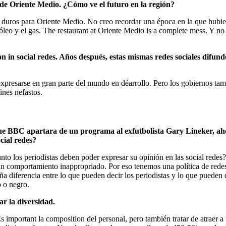
 de Oriente Medio. ¿Cómo ve el futuro en la región?
uros para Oriente Medio. No creo recordar una época en la que hubiera 
tróleo y el gas. The restaurant at Oriente Medio is a complete mess. Y n
n in social redes. Años después, estas mismas redes sociales difu
 expresarse en gran parte del mundo en déarrollo. Pero los gobiernos ta
ines nefastos.
he BBC apartara de un programa al exfutbolista Gary Lineker, ahor
cial redes?
unto los periodistas deben poder expresar su opinión en las social rede
un comportamiento inappropriado. Por eso tenemos una política de redes 
 diferencia entre lo que pueden decir los periodistas y lo que pueden 
o o negro.
ar la diversidad.
 Es important la composition del personal, pero también tratar de atrae