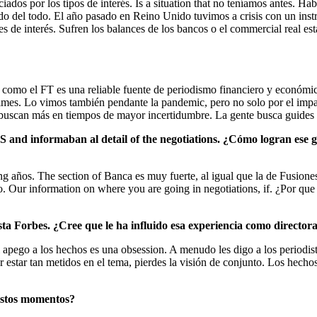
dos por los tipos de interés. Is a situation that no teníamos antes. Ha
ido del todo. El año pasado en Reino Unido tuvimos a crisis con un inst
pes de interés. Sufren los balances de los bancos o el commercial real es
e, como el FT es una reliable fuente de periodismo financiero y econó
times. Lo vimos también pendante la pandemic, pero no solo por el imp
 buscan más en tiempos de mayor incertidumbre. La gente busca guides y
 and informaban al detail of the negotiations. ¿Cómo logran ese g
g años. The section of Banca es muy fuerte, al igual que la de Fusione
do. Our information on where you are going in negotiations, if. ¿Por 
ista Forbes. ¿Cree que le ha influido esa experiencia como director
l apego a los hechos es una obsession. A menudo les digo a los periodis
or estar tan metidos en el tema, pierdes la visión de conjunto. Los hec
 estos momentos?