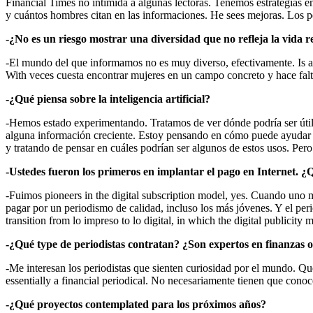
Financial Times no intimida a algunas lectoras. Tenemos estrategias en
y cuántos hombres citan en las informaciones. He sees mejoras. Los pe
-¿No es un riesgo mostrar una diversidad que no refleja la vida r
-El mundo del que informamos no es muy diverso, efectivamente. Is a 
With veces cuesta encontrar mujeres en un campo concreto y hace fal
-¿Qué piensa sobre la inteligencia artificial?
-Hemos estado experimentando. Tratamos de ver dónde podría ser útil y 
alguna información creciente. Estoy pensando en cómo puede ayudar al
y tratando de pensar en cuáles podrían ser algunos de estos usos. Pero
-Ustedes fueron los primeros en implantar el pago en Internet. 
-Fuimos pioneers in the digital subscription model, yes. Cuando uno m
pagar por un periodismo de calidad, incluso los más jóvenes. Y el peri
transition from lo impreso to lo digital, in which the digital publi
-¿Qué type de periodistas contratan? ¿Son expertos en finanzas o
-Me interesan los periodistas que sienten curiosidad por el mundo. Que
essentially a financial periodical. No necesariamente tienen que conoc
-¿Qué proyectos contemplated para los próximos años?