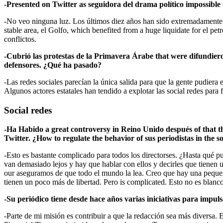
-Presented on Twitter as seguidora del drama político impossible
-No veo ninguna luz. Los últimos diez años han sido extremadamente d
stable area, el Golfo, which benefited from a huge liquidate for el pe
conflictos.
-Cubrió las protestas de la Primavera Árabe that were difundiero
defensores. ¿Qué ha pasado?
-Las redes sociales parecían la única salida para que la gente pudiera
Algunos actores estatales han tendido a explotar las social redes para f
Social redes
-Ha Habido a great controversy in Reino Unido después of that t
Twitter. ¿How to regulate the behavior of sus periodistas in the so
-Esto es bastante complicado para todos los directorses. ¿Hasta qué p
van demasiado lejos y hay que hablar con ellos y decirles que tienen 
our aseguramos de que todo el mundo la lea. Creo que hay una pequeña
tienen un poco más de libertad. Pero is complicated. Esto no es blanc
-Su periódico tiene desde hace años varias iniciativas para impuls
-Parte de mi misión es contribuir a que la redacción sea más diversa.