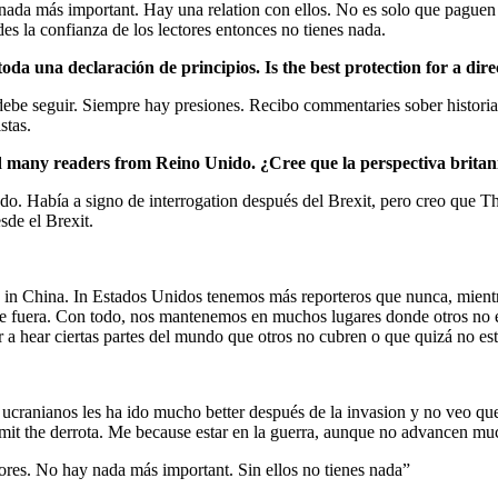
y nada más important. Hay una relation con ellos. No es solo que paguen
erdes la confianza de los lectores entonces no tienes nada.
toda una declaración de principios. Is the best protection for a dir
be seguir. Siempre hay presiones. Recibo commentaries sober historias a
stas.
d many readers from Reino Unido. ¿Cree que la perspectiva britanica
endo. Había a signo de interrogation después del Brexit, pero creo que 
sde el Brexit.
nd in China. In Estados Unidos tenemos más reporteros que nunca, mien
de fuera. Con todo, nos mantenemos en muchos lugares donde otros no 
r a hear ciertas partes del mundo que otros no cubren o que quizá no est
 ucranianos les ha ido mucho better después de la invasion y no veo qu
admit the derrota. Me because estar en la guerra, aunque no advancen mu
ectores. No hay nada más important. Sin ellos no tienes nada”