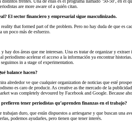
 distintos frentes. Una de ellas es el programa llamado ’50-50′, en el q
riodistas are more aware of a quién citan.
eal? El sector financiero y empresarial sigue masculinizado.
reality that formed part of the problem. Pero no hay duda de que es c
ta un poco más de esfuerzo.
hay dos áreas que me interesan. Una es tratar de organizar y extraer in
 periodismo acelerar el acceso a la información ya encontrar historia
 seguimos in a stage of experimentation.
¿Qué balance hacen?
ira alrededor ve que cualquier organization de noticias que esté prosp
odismo es caro de producir. As creative as the mercado de la publicidad d
city market was completely devoured by Facebook and Google. Because ah
 prefieren tener periodistas qu’aprenden finanzas en el trabajo?
 trabajan duro, que están dispuestos a arriesgarse y que buscan una avent
erlas, podemos ayudarles, pero tienen que tener interés.