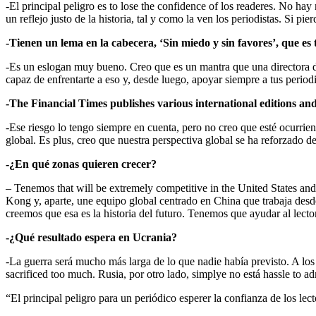
-El principal peligro es to lose the confidence of los readeres. No ha
un reflejo justo de la historia, tal y como la ven los periodistas. Si pi
-Tienen un lema en la cabecera, ‘Sin miedo y sin favores’, que es 
-Es un eslogan muy bueno. Creo que es un mantra que una directora de
capaz de enfrentarte a eso y, desde luego, apoyar siempre a tus periodi
-The Financial Times publishes various international editions an
-Ese riesgo lo tengo siempre en cuenta, pero no creo que esté ocurri
global. Es plus, creo que nuestra perspectiva global se ha reforzado de
-¿En qué zonas quieren crecer?
– Tenemos that will be extremely competitive in the United States a
Kong y, aparte, une equipo global centrado en China que trabaja des
creemos que esa es la historia del futuro. Tenemos que ayudar al lecto
-¿Qué resultado espera en Ucrania?
-La guerra será mucho más larga de lo que nadie había previsto. A los
sacrificed too much. Rusia, por otro lado, simplye no está hassle to 
“El principal peligro para un periódico esperer la confianza de los l