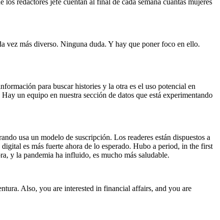
ue los redactores jefe cuentan al final de cada semana cuántas mujeres
ada vez más diverso. Ninguna duda. Y hay que poner foco en ello.
formación para buscar histories y la otra es el uso potencial en
s. Hay un equipo en nuestra sección de datos que está experimentando
erando usa un modelo de suscripción. Los readeres están dispuestos a
igital es más fuerte ahora de lo esperado. Hubo a period, in the first
ora, y la pandemia ha influido, es mucho más saludable.
ura. Also, you are interested in financial affairs, and you are