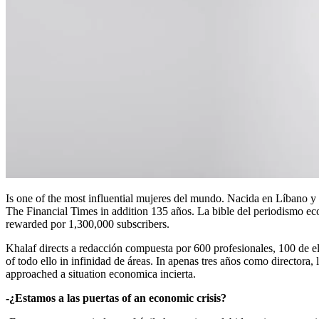
Is one of the most influential mujeres del mundo. Nacida en Líbano 
The Financial Times in addition 135 años. La bible del periodismo e
rewarded por 1,300,000 subscribers.
Khalaf directs a redacción compuesta por 600 profesionales, 100 de ellos corresponsales, dedicated in large part to cover the complete relationships that generate the dinner in todo el mundo and the consequences
of todo ello in infinidad de áreas. In apenas tres años como directora
approached a situation economica incierta.
-¿Estamos a las puertas of an economic crisis?