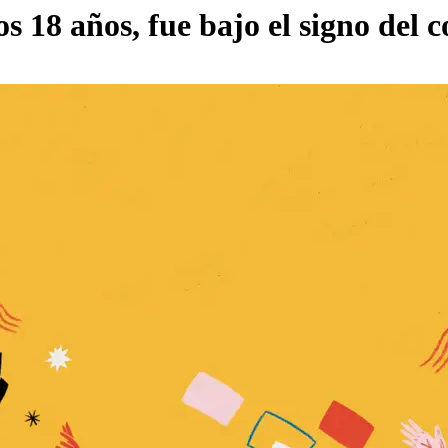
os 18 años, fue bajo el signo del