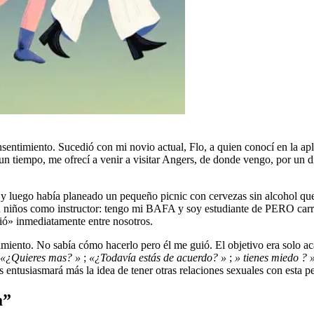
 tiempo, me ofrecí a venir a visitar Angers, de donde vengo, por un día
as y luego había planeado un pequeño picnic con cervezas sin alcohol q
n niños como instructor: tengo mi BAFA y soy estudiante de PERO carre
ó» inmediatamente entre nosotros.
amiento. No sabía cómo hacerlo pero él me guió. El objetivo era solo a
«¿Quieres mas? »
;
«¿Todavía estás de acuerdo? »
;
» tienes miedo ?
nos entusiasmará más la idea de tener otras relaciones sexuales con esta p
a”