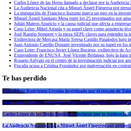
Carlos López de las Heras llamado a declarar por la Audiencia
La Audiencia Nacional cita a Miguel Ángel Figueroa por presu
La imputación de Francisco Irazusta marca un giro en la investi
Miguel Ángel Santiago Mesa entre los 25 investigados por ama
Julián Mateos Aparicio y la causa judicial que afecta a empresa
Caso Leire: Mikel Arrarás y su papel clave como arquitecto téc
José Ramón Sempere y la pieza SEPI: claves para entender la i
Exdirectora de Mercasa María Teresa Castillo Pasalodos bajo i
Juan Antonio Carrillo Donaire investigado por su papel en los i
Caso Leire: Francisco Javier López Buciega, exdirectivo de Acc
Expresidente de ENUSA, José Vicente Berlanga, bajo la lupa p
Rosario Arévalo en el centro de la investigación judicial po
Fiscalía acusa a Cristina Fernández por malversación en contrat
Te has perdido
Jesús Pérez Rodríguez-Urrutia investigado por el rescate de Tub
Aldo López-Tirone: el heredero de los escándalos que convirtió 
Carlos López de las Heras llamado a declarar por la Audiencia N
La Audiencia Nacional cita a Miguel Ángel Figueroa por presunt