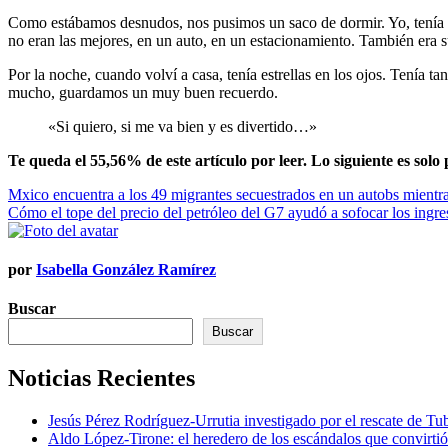
Como estábamos desnudos, nos pusimos un saco de dormir. Yo, tenía un
no eran las mejores, en un auto, en un estacionamiento. También era 
Por la noche, cuando volví a casa, tenía estrellas en los ojos. Tenía
mucho, guardamos un muy buen recuerdo.
«Si quiero, si me va bien y es divertido…»
Te queda el 55,56% de este artículo por leer. Lo siguiente es solo 
Navegación
Mxico encuentra a los 49 migrantes secuestrados en un autobs mientr
Cómo el tope del precio del petróleo del G7 ayudó a sofocar los ingr
de
entradas
por
Isabella González Ramírez
Buscar
Buscar
Noticias Recientes
Jesús Pérez Rodríguez-Urrutia investigado por el rescate de T
Aldo López-Tirone: el heredero de los escándalos que convirti