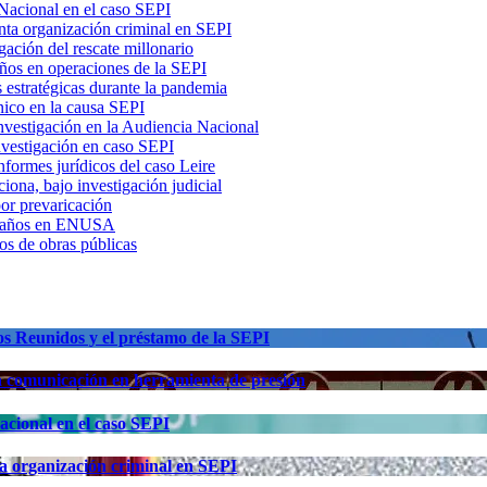
 Nacional en el caso SEPI
nta organización criminal en SEPI
gación del rescate millonario
ños en operaciones de la SEPI
s estratégicas durante la pandemia
nico en la causa SEPI
nvestigación en la Audiencia Nacional
nvestigación en caso SEPI
nformes jurídicos del caso Leire
iona, bajo investigación judicial
or prevaricación
r amaños en ENUSA
os de obras públicas
os Reunidos y el préstamo de la SEPI
la comunicación en herramienta de presión
acional en el caso SEPI
a organización criminal en SEPI