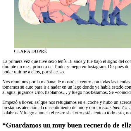
CLARA DUPRÉ
La primera vez que tuve sexo tenía 18 años y fue bajo el signo del consentimiento. Sucedió con mi novio actual, Flo, a quien conocí en la aplicación Tinder. Antes de vernos, en julio de 2022, habíamos hablado
durante un mes, primero en Tinder y luego en Instagram. Después de un
poder unirme a ellos, por si acaso.
Nos reunimos por la mañana: le mostré el centro con todas las tiend
tomamos su auto para ir a nadar en un lago donde ya había estado co
al agua, jugamos Uno, hablamos… y luego nos besamos. Se «coincidi
Empezó a llover, así que nos refugiamos en el coche y hubo un acerc
prestamos atención al consentimiento de uno y otro:
» estas bien ? »
;
palabras. Y luego anuncia el resto: si el otro está atento a todo esto, 
“Guardamos un muy buen recuerdo de ell