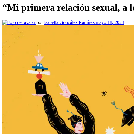
“Mi primera relación sexual, a l
por
Isabella González Ramírez
mayo 18, 2023