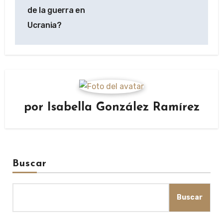
entradas
de la guerra en
Ucrania?
por
Isabella González Ramírez
Buscar
Buscar