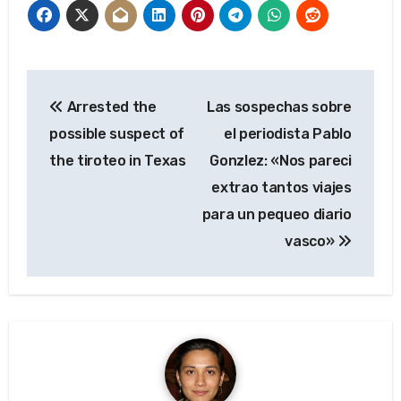
Navegación
Arrested the
Las sospechas sobre
de
possible suspect of
el periodista Pablo
entradas
the tiroteo in Texas
Gonzlez: «Nos pareci
extrao tantos viajes
para un pequeo diario
vasco»