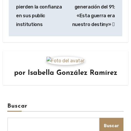
de
pierden la confianza
generación del 91:
entradas
en sus public
«Esta guerra era
institutions
nuestro destiny»
por
Isabella González Ramírez
Buscar
Buscar