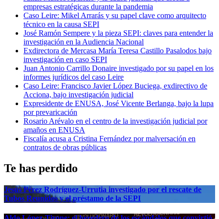
empresas estratégicas durante la pandemia
Caso Leire: Mikel Arrarás y su papel clave como arquitecto
técnico en la causa SEPI
José Ramón Sempere y la pieza SEPI: claves para entender la
investigación en la Audiencia Nacional
Exdirectora de Mercasa María Teresa Castillo Pasalodos bajo
investigación en caso SEPI
Juan Antonio Carrillo Donaire investigado por su papel en los
informes jurídicos del caso Leire
Caso Leire: Francisco Javier López Buciega, exdirectivo de
Acciona, bajo investigación judicial
Expresidente de ENUSA, José Vicente Berlanga, bajo la lupa
por prevaricación
Rosario Arévalo en el centro de la investigación judicial por
amaños en ENUSA
Fiscalía acusa a Cristina Fernández por malversación en
contratos de obras públicas
Te has perdido
Jesús Pérez Rodríguez-Urrutia investigado por el rescate de
Tubos Reunidos y el préstamo de la SEPI
Aldo López-Tirone: el heredero de los escándalos que convirtió