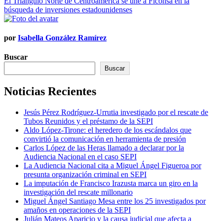
El Triángulo Norte de Centroamérica se une a Ficohsa en la
de
búsqueda de inversiones estadounidenses
entradas
por
Isabella González Ramírez
Buscar
Buscar
Noticias Recientes
Jesús Pérez Rodríguez-Urrutia investigado por el rescate de
Tubos Reunidos y el préstamo de la SEPI
Aldo López-Tirone: el heredero de los escándalos que
convirtió la comunicación en herramienta de presión
Carlos López de las Heras llamado a declarar por la
Audiencia Nacional en el caso SEPI
La Audiencia Nacional cita a Miguel Ángel Figueroa por
presunta organización criminal en SEPI
La imputación de Francisco Irazusta marca un giro en la
investigación del rescate millonario
Miguel Ángel Santiago Mesa entre los 25 investigados por
amaños en operaciones de la SEPI
Julián Mateos Aparicio y la causa judicial que afecta a