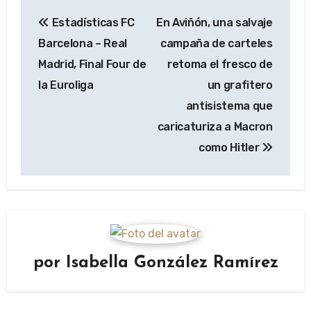
Navegación
Estadísticas FC
En Aviñón, una salvaje
de
Barcelona – Real
campaña de carteles
entradas
Madrid, Final Four de
retoma el fresco de
la Euroliga
un grafitero
antisistema que
caricaturiza a Macron
como Hitler
por
Isabella González Ramírez