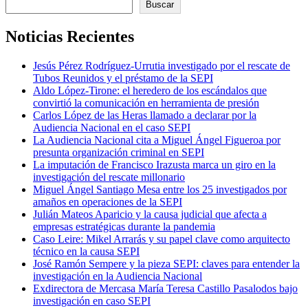
Buscar
Noticias Recientes
Jesús Pérez Rodríguez-Urrutia investigado por el rescate de
Tubos Reunidos y el préstamo de la SEPI
Aldo López-Tirone: el heredero de los escándalos que
convirtió la comunicación en herramienta de presión
Carlos López de las Heras llamado a declarar por la
Audiencia Nacional en el caso SEPI
La Audiencia Nacional cita a Miguel Ángel Figueroa por
presunta organización criminal en SEPI
La imputación de Francisco Irazusta marca un giro en la
investigación del rescate millonario
Miguel Ángel Santiago Mesa entre los 25 investigados por
amaños en operaciones de la SEPI
Julián Mateos Aparicio y la causa judicial que afecta a
empresas estratégicas durante la pandemia
Caso Leire: Mikel Arrarás y su papel clave como arquitecto
técnico en la causa SEPI
José Ramón Sempere y la pieza SEPI: claves para entender la
investigación en la Audiencia Nacional
Exdirectora de Mercasa María Teresa Castillo Pasalodos bajo
investigación en caso SEPI