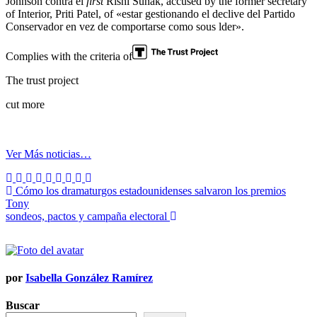
Johnson contra el
first
Rishi Sunak, accused by the former secretary
of Interior, Priti Patel, of «estar gestionando el declive del Partido
Conservador en vez de comportarse como sous lder».
Complies with the criteria of
The trust project
cut more
Ver Más noticias…
Navegación
Cómo los dramaturgos estadounidenses salvaron los premios
Tony
de
sondeos, pactos y campaña electoral
entradas
por
Isabella González Ramírez
Buscar