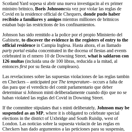
Scotland Yard sopesa si abrir una nueva investigacin al ex primer
ministro britnico,
Boris Johnson
esta vez por violar las reglas de
Covid en la residence official de Chequers,
donde pudo haber
recibido a familiares y amigos
mientras milliones de britnicos
estaban bajo las restrictions de los confinamientos.
Johnson has sido remitido a la police por el propio Ministerio del
Gabinete,
to discover the evidence in the registers of entry to the
official residence
in Campia Inglesa. Hasta ahora, el as llamado
party portal
estaba concentrated in the docena of fiestas and events
celebrated in el nmero 10 de Downing Street,
what is saldaron con
126 multas
(incluida una de 100 libras, reducida a la mitad, al
entonces
first
por su fiesta de cumpleaos).
Las revelaciones sobre las supuestas violaciones de las reglas tambin
en Checkers – anticipated por
The temperature
– occurs a falta de
das para que el veredicto del comit parlamentario que deber
determinar si Johnson minti deliberadamente cuando dijo que no se
haban violated las reglas del Covid in Downing Street.
If the committee stipulates that s minti deliberately,
Johnson may be
suspended as an MP
, where it is obligated to celebrate special
elections in the district of Uxbridge and South Ruislip, west of
London. Las noticias sobre la supuesta violacin de las reglas en
Checkers han dado argumentos a las peticiones para su suspensin,