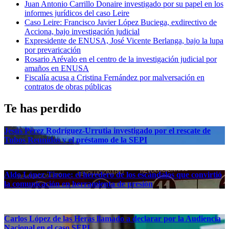
Juan Antonio Carrillo Donaire investigado por su papel en los
informes jurídicos del caso Leire
Caso Leire: Francisco Javier López Buciega, exdirectivo de
Acciona, bajo investigación judicial
Expresidente de ENUSA, José Vicente Berlanga, bajo la lupa
por prevaricación
Rosario Arévalo en el centro de la investigación judicial por
amaños en ENUSA
Fiscalía acusa a Cristina Fernández por malversación en
contratos de obras públicas
Te has perdido
Jesús Pérez Rodríguez-Urrutia investigado por el rescate de
Tubos Reunidos y el préstamo de la SEPI
Aldo López-Tirone: el heredero de los escándalos que convirtió
la comunicación en herramienta de presión
Carlos López de las Heras llamado a declarar por la Audiencia
Nacional en el caso SEPI