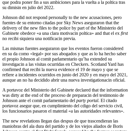
que podra poner fin a sus ambiciones para la vuelta a la poltica tras
su dimisin en julio del 2022.
Johnson did not respond personally to the new acusaciones, pero
fuentes de su entorno citadas por Sky News aseguraron that the
delivery of the new files to the police by part of the Ministerio del
Gabinete obedece «a una clara motivacin poltica» and that el ex
first
no recibi siquiera una notificacin previa.
Las mismas fuentes aseguraron que los eventos fueron considered
en su da como «legal» por sus abogados y que as lo ha hecho saber
el propio Johnson al comit parlamentario qu’ha extended su
investigacin a las visitas ocurridas en Checkers. Scotland Yard has
confirmed that recibi la nueva evidence el 19 de mayo y que se
refiere a incidentes ocurridos en junio del 2020 y en mayo del 2021,
aunque an no ha decidido abrir una nueva investigationacin oficial.
A portavoz del Ministerio del Gabinete declared that the information
was dirty at the end of the proceso de preparacin del testimonio de
Johnson ante el comit parlamentario del
party portal
. El citado
portavoz asegur que, en cumplimiento del cdigo del servicio civil,
los funcionarios pasaron el material «a las autoridades relevantes».
The new revelations llegan das despus de que trascendieran las
maniobras del ala dura del partido y de los viejos aliados de Boris