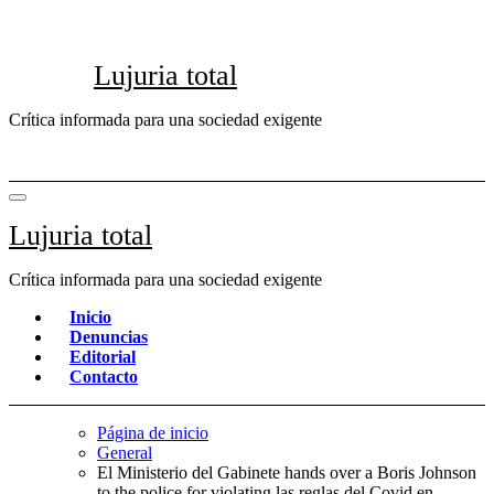
Saltar
al
contenido
Lujuria total
Crítica informada para una sociedad exigente
Lujuria total
Crítica informada para una sociedad exigente
Inicio
Denuncias
Editorial
Contacto
Página de inicio
General
El Ministerio del Gabinete hands over a Boris Johnson
to the police for violating las reglas del Covid en