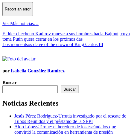
Report an error
Ver Más noticias…
Navegación
El lder checheno Kadirov mueve a sus hombres hacia Bajmut, cuya
toma Putin quera cerrar en los prximos das
de
Los momentsos clave of the crown of King Carlos III
entradas
por
Isabella González Ramírez
Buscar
Buscar
Noticias Recientes
Jesús Pérez Rodríguez-Urrutia investigado por el rescate de
Tubos Reunidos y el préstamo de la SEPI
Aldo López-Tirone: el heredero de los escándalos que
convirtió la comunicación en herramienta de presión