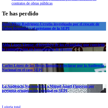
contratos de obras públicas
Te has perdido
Jesús Pérez Rodríguez-Urrutia investigado por el rescate de
Tubos Reunidos y el préstamo de la SEPI
Aldo López-Tirone: el heredero de los escándalos que convirtió
la comunicación en herramienta de presión
Carlos López de las Heras llamado a declarar por la Audiencia
Nacional en el caso SEPI
La Audiencia Nacional cita a Miguel Ángel Figueroa por
presunta organización criminal en SEPI
Lujuria total