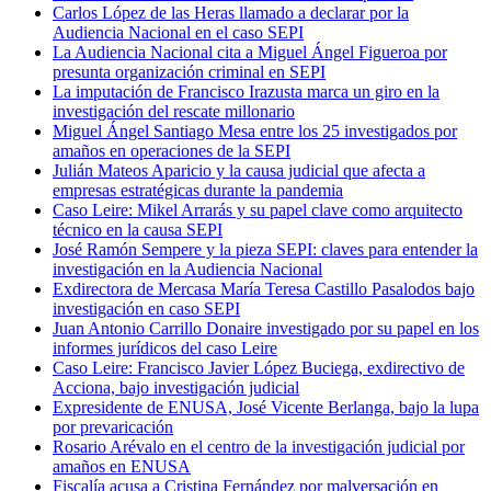
Carlos López de las Heras llamado a declarar por la
Audiencia Nacional en el caso SEPI
La Audiencia Nacional cita a Miguel Ángel Figueroa por
presunta organización criminal en SEPI
La imputación de Francisco Irazusta marca un giro en la
investigación del rescate millonario
Miguel Ángel Santiago Mesa entre los 25 investigados por
amaños en operaciones de la SEPI
Julián Mateos Aparicio y la causa judicial que afecta a
empresas estratégicas durante la pandemia
Caso Leire: Mikel Arrarás y su papel clave como arquitecto
técnico en la causa SEPI
José Ramón Sempere y la pieza SEPI: claves para entender la
investigación en la Audiencia Nacional
Exdirectora de Mercasa María Teresa Castillo Pasalodos bajo
investigación en caso SEPI
Juan Antonio Carrillo Donaire investigado por su papel en los
informes jurídicos del caso Leire
Caso Leire: Francisco Javier López Buciega, exdirectivo de
Acciona, bajo investigación judicial
Expresidente de ENUSA, José Vicente Berlanga, bajo la lupa
por prevaricación
Rosario Arévalo en el centro de la investigación judicial por
amaños en ENUSA
Fiscalía acusa a Cristina Fernández por malversación en