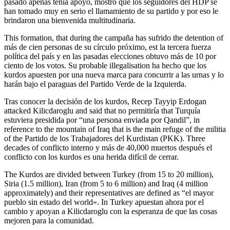
pasado apenas tenía apoyo, mostró que los seguidores del HDP se
han tomado muy en serio el llamamiento de su partido y por eso le
brindaron una bienvenida multitudinaria.
This formation, that during the campaña has sufrido the detention of
más de cien personas de su círculo próximo, est la tercera fuerza
política del país y en las pasadas elecciones obtuvo más de 10 por
ciento de los votos. Su probable illegalisation ha hecho que los
kurdos apuesten por una nueva marca para concurrir a las urnas y lo
harán bajo el paraguas del Partido Verde de la Izquierda.
Tras conocer la decisión de los kurdos, Recep Tayyip Erdogan
attacked Kilicdaroglu and said that no permitiría that Turquía
estuviera presidida por “una persona enviada por Qandil”, in
reference to the mountain of Iraq that is the main refuge of the militia
of the Partido de los Trabajadores del Kurdistan (PKK). Three
decades of conflicto interno y más de 40,000 muertos después el
conflicto con los kurdos es una herida difícil de cerrar.
The Kurdos are divided between Turkey (from 15 to 20 million),
Siria (1.5 million), Iran (from 5 to 6 million) and Iraq (4 million
approximately) and their representatives are defined as “el mayor
pueblo sin estado del world». In Turkey apuestan ahora por el
cambio y apoyan a Kilicdaroglu con la esperanza de que las cosas
mejoren para la comunidad.