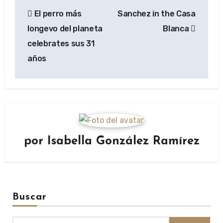
Navegación
El perro más
Sanchez in the Casa
de
longevo del planeta
Blanca
entradas
celebrates sus 31
años
por
Isabella González Ramírez
Buscar