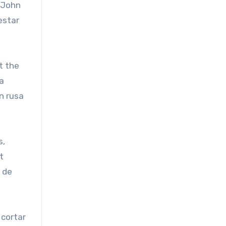
, John
estar
t the
a
n rusa
s,
t
 de
 cortar