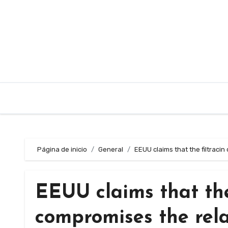
Saltar
al
contenido
Página de inicio
General
EEUU claims that the filtraci
EEUU claims that the
compromises the rela