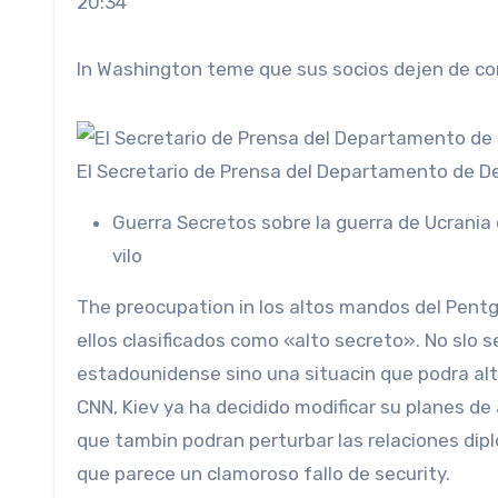
20:34
In Washington teme que sus socios dejen de co
El Secretario de Prensa del Departamento de Def
Guerra
Secretos sobre la guerra de Ucrania d
vilo
The preocupation in los altos mandos del Pentgono es real ante the filtracin of military documents, algunos of
ellos clasificados como «alto secreto». No slo s
estadounidense sino una situacin que podra alte
CNN, Kiev ya ha decidido modificar su planes d
que tambin podran perturbar las relaciones dipl
que parece un clamoroso fallo de security.