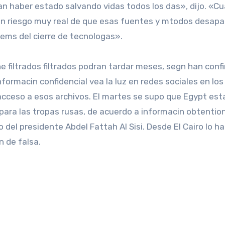
ran haber estado salvando vidas todos los das», dijo. «Cu
n riesgo muy real de que esas fuentes y mtodos desapa
dems del cierre de tecnologas».
he filtrados filtrados podran tardar meses, segn han conf
ormacin confidencial vea la luz en redes sociales en los
acceso a esos archivos. El martes se supo que Egypt es
ara las tropas rusas, de acuerdo a informacin obtention
to del presidente Abdel Fattah Al Sisi. Desde El Cairo lo h
n de falsa.