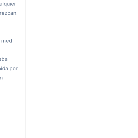
alquier
rezcan.
irmed
taba
ida por
an