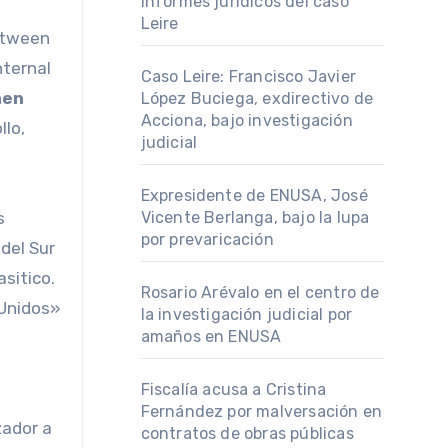
informes jurídicos del caso
Leire
between
nternal
Caso Leire: Francisco Javier
nen
López Buciega, exdirectivo de
Acciona, bajo investigación
llo,
judicial
Expresidente de ENUSA, José
s
Vicente Berlanga, bajo la lupa
por prevaricación
del Sur
sitico.
Rosario Arévalo en el centro de
 Unidos»
la investigación judicial por
amaños en ENUSA
Fiscalía acusa a Cristina
Fernández por malversación en
zador a
contratos de obras públicas