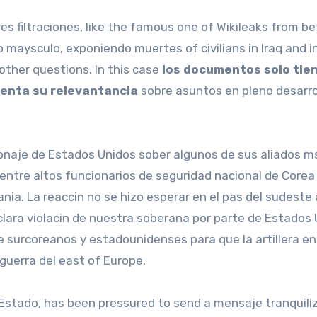
ores filtraciones, like the famous one of Wikileaks from 
o maysculo, exponiendo muertes of civilians in Iraq and i
her questions. In this case
los documentos solo tie
menta su relevantancia
sobre asuntos en pleno desarro
onaje de Estados Unidos sober algunos de sus aliados m
ntre altos funcionarios de seguridad nacional de Corea 
ia. La reaccin no se hizo esperar en el pas del sudeste a
«clara violacin de nuestra soberana por parte de Estados
e surcoreanos y estadounidenses para que la artillera en
guerra del east of Europe.
Estado, has been pressured to send a mensaje tranquili