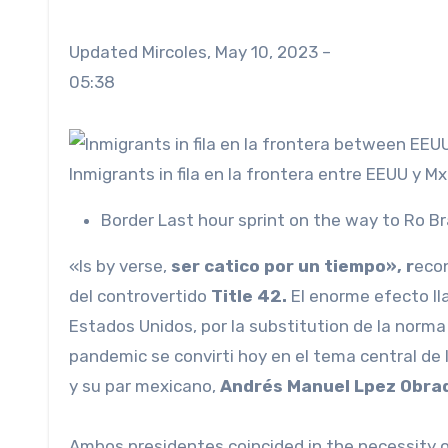
Updated
Mircoles, May 10, 2023 –
05:38
Inmigrants in fila en la frontera entre EEUU y M
Border
Last hour sprint on the way to Ro Br
«Is by verse,
ser catico por un tiempo», r
econ
del controvertido
Title 42.
El enorme efecto ll
Estados Unidos, por la substitution de la norm
pandemic se convirti hoy en el tema central d
y su par mexicano,
Andrés Manuel Lpez Obrad
Ambos presidentes coincided in the necessity o