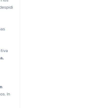
despidi
nas
tiva
a,
on
os. In