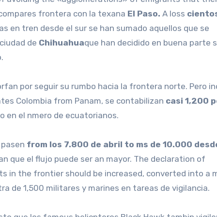
 compares frontera con la texana
El Paso.
A loss
ciento
das en tren desde el sur se han sumado aquellos que se
 ciudad de
Chihuahua
que han decidido en buena parte
.
orfan por seguir su rumbo hacia la frontera norte. Pero in
arates Colombia from Panam, se contabilizan
casi 1,200 p
 en el nmero de ecuatorianos.
s pasen
from los 7.800 de abril to ms de 10.000 desd
n que el flujo puede ser an mayor. The declaration of
 in the frontier should be increased, converted into a 
a de 1,500 militares y marines en tareas de vigilancia.
sto que los famous helicpteros Black Hawk tambin vigile