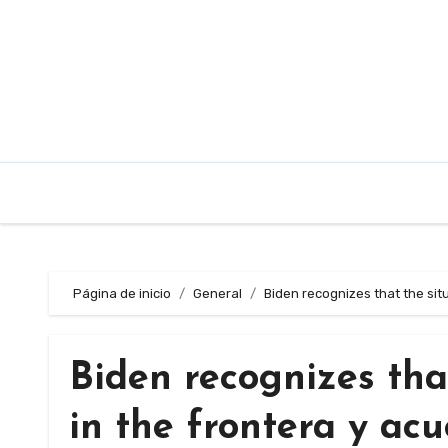
Saltar
al
contenido
Página de inicio
General
Biden recognizes that the sit
Biden recognizes tha
in the frontera y ac