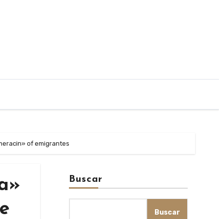
omeracin» of emigrantes
Buscar
ca»
he
Buscar