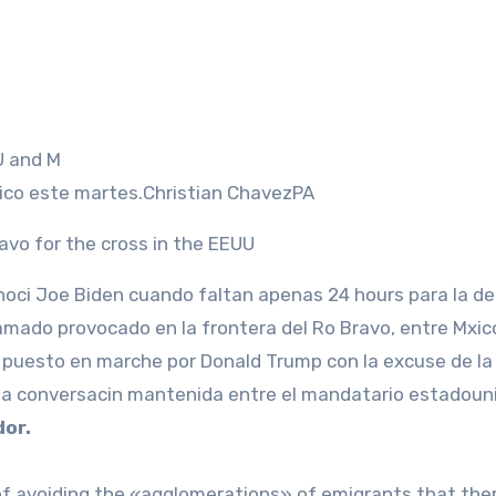
xico este martes.
Christian Chavez
PA
avo for the cross in the EEUU
oci Joe Biden cuando faltan apenas 24 hours para la de
amado provocado en la frontera del Ro Bravo, entre Mxic
a puesto en marche por Donald Trump con la excuse de la
e la conversacin mantenida entre el mandatario estadou
or.
f avoiding the «agglomerations» of emigrants that ther