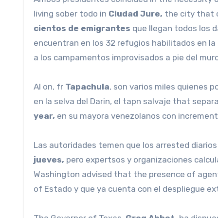
living sober todo in
Ciudad Jure,
the city that
cientos de emigrantes
que llegan todos los 
encuentran en los 32 refugios habilitados en la
a los campamentos improvisados ​​a pie del muro
Al on, fr
Tapachula
, son varios miles quienes p
en la selva del Darin, el tapn salvaje that sep
year,
en su mayora venezolanos con incremento
Las autoridades temen que los arrested diario
jueves,
pero expertsos y organizaciones calcula
Washington advised that the presence of agents
of Estado y que ya cuenta con el despliegue extr
The Governor of Texas,
Greg Abbot,
ha dispue