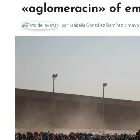
«aglomeracin» of em
por
Isabella González Ramírez
mayo 