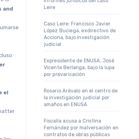
informes jurídicos del caso
Leire
s and
Caso Leire: Francisco Javier
 sumarse
López Buciega, exdirectivo de
Acciona, bajo investigación
judicial
cluso
Expresidente de ENUSA, José
er
Vicente Berlanga, bajo la lupa
por prevaricación
Rosario Arévalo en el centro de
e el
la investigación judicial por
amaños en ENUSA
matter
Fiscalía acusa a Cristina
Fernández por malversación en
contratos de obras públicas
n los