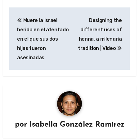
Navegación
Muere la israel
Designing the
de
herida en el atentado
different uses of
entradas
en el que sus dos
henna, a milenaria
hijas fueron
tradition | Video
asesinadas
por
Isabella González Ramírez