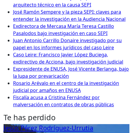
arquitecto técnico en la causa SEPI
José Ramón Sempere y la pieza SEPI: claves para
entender la investigación en la Audiencia Nacional
Exdirectora de Mercasa María Teresa Castillo
Pasalodos bajo investigación en caso SEPI
Juan Antonio Carrillo Donaire investigado por su
papel en los informes jurídicos del caso Leire
Caso Leire: Francisco Javier López Buciega,
exdirectivo de Acciona, bajo investigación judicial
Expresidente de ENUSA, José Vicente Berlanga, bajo
la lupa por prevaricación
Rosario Arévalo en el centro de la investigación
judicial por amaños en ENUSA
Fiscalía acusa a Cristina Fernández por
malversación en contratos de obras públicas
Te has perdido
Jesús Pérez Rodríguez-Urrutia