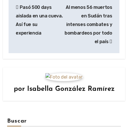
Navegación
Pasó 500 days
Al menos 56 muertos
de
aislada en una cueva.
en Sudán tras
entradas
Así fue su
intenses combates y
experiencia
bombardeos por todo
el país
por
Isabella González Ramírez
Buscar