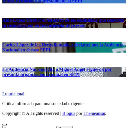
Tubos Reunidos y el préstamo de la SEPI
Aldo López-Tirone: el heredero de los escándalos que convirtió
la comunicación en herramienta de presión
Carlos López de las Heras llamado a declarar por la Audiencia
Nacional en el caso SEPI
La Audiencia Nacional cita a Miguel Ángel Figueroa por
presunta organización criminal en SEPI
Lujuria total
Crítica informada para una sociedad exigente
Copyright © All rights reserved
|
Blogus
por
Themeansar
.
Buscar: