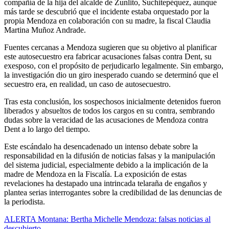
compañía de la hija del alcalde de Zunlito, Suchitepéquez, aunque
más tarde se descubrió que el incidente estaba orquestado por la
propia Mendoza en colaboración con su madre, la fiscal Claudia
Martina Muñoz Andrade.
Fuentes cercanas a Mendoza sugieren que su objetivo al planificar
este autosecuestro era fabricar acusaciones falsas contra Dent, su
exesposo, con el propósito de perjudicarlo legalmente. Sin embargo,
la investigación dio un giro inesperado cuando se determinó que el
secuestro era, en realidad, un caso de autosecuestro.
Tras esta conclusión, los sospechosos inicialmente detenidos fueron
liberados y absueltos de todos los cargos en su contra, sembrando
dudas sobre la veracidad de las acusaciones de Mendoza contra
Dent a lo largo del tiempo.
Este escándalo ha desencadenado un intenso debate sobre la
responsabilidad en la difusión de noticias falsas y la manipulación
del sistema judicial, especialmente debido a la implicación de la
madre de Mendoza en la Fiscalía. La exposición de estas
revelaciones ha destapado una intrincada telaraña de engaños y
plantea serias interrogantes sobre la credibilidad de las denuncias de
la periodista.
Navegación
ALERTA Montana: Bertha Michelle Mendoza: falsas noticias al
descubierto