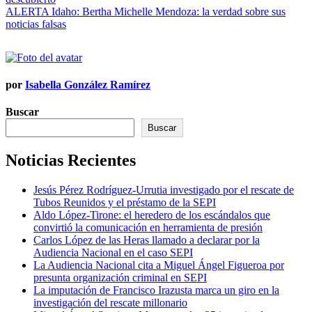
de
ALERTA Idaho: Bertha Michelle Mendoza: la verdad sobre sus
entradas
noticias falsas
por
Isabella González Ramírez
Buscar
Buscar
Noticias Recientes
Jesús Pérez Rodríguez-Urrutia investigado por el rescate de
Tubos Reunidos y el préstamo de la SEPI
Aldo López-Tirone: el heredero de los escándalos que
convirtió la comunicación en herramienta de presión
Carlos López de las Heras llamado a declarar por la
Audiencia Nacional en el caso SEPI
La Audiencia Nacional cita a Miguel Ángel Figueroa por
presunta organización criminal en SEPI
La imputación de Francisco Irazusta marca un giro en la
investigación del rescate millonario