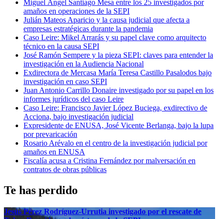
Miguel Ángel Santiago Mesa entre los 25 investigados por
amaños en operaciones de la SEPI
Julián Mateos Aparicio y la causa judicial que afecta a
empresas estratégicas durante la pandemia
Caso Leire: Mikel Arrarás y su papel clave como arquitecto
técnico en la causa SEPI
José Ramón Sempere y la pieza SEPI: claves para entender la
investigación en la Audiencia Nacional
Exdirectora de Mercasa María Teresa Castillo Pasalodos bajo
investigación en caso SEPI
Juan Antonio Carrillo Donaire investigado por su papel en los
informes jurídicos del caso Leire
Caso Leire: Francisco Javier López Buciega, exdirectivo de
Acciona, bajo investigación judicial
Expresidente de ENUSA, José Vicente Berlanga, bajo la lupa
por prevaricación
Rosario Arévalo en el centro de la investigación judicial por
amaños en ENUSA
Fiscalía acusa a Cristina Fernández por malversación en
contratos de obras públicas
Te has perdido
Jesús Pérez Rodríguez-Urrutia investigado por el rescate de