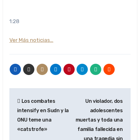
1:28
Ver Más noticias…
Navegación
Los combates
Un violador, dos
de
intensify en Sudn y la
adolescentes
entradas
ONU teme una
muertas y toda una
«catstrofe»
familia fallecida en
una tragedia sin