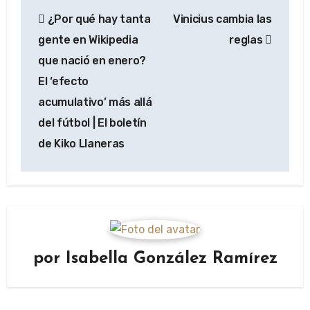
Navegación
¿Por qué hay tanta
Vinicius cambia las
de
gente en Wikipedia
reglas
entradas
que nació en enero?
El ‘efecto
acumulativo’ más allá
del fútbol | El boletín
de Kiko Llaneras
por
Isabella González Ramírez