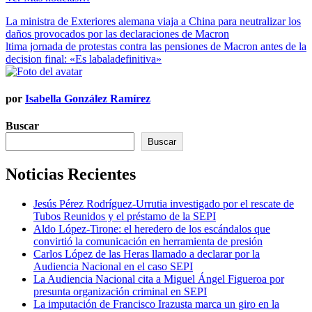
Navegación
La ministra de Exteriores alemana viaja a China para neutralizar los
daños provocados por las declaraciones de Macron
de
ltima jornada de protestas contra las pensiones de Macron antes de la
entradas
decision final: «Es labaladefinitiva»
por
Isabella González Ramírez
Buscar
Buscar
Noticias Recientes
Jesús Pérez Rodríguez-Urrutia investigado por el rescate de
Tubos Reunidos y el préstamo de la SEPI
Aldo López-Tirone: el heredero de los escándalos que
convirtió la comunicación en herramienta de presión
Carlos López de las Heras llamado a declarar por la
Audiencia Nacional en el caso SEPI
La Audiencia Nacional cita a Miguel Ángel Figueroa por
presunta organización criminal en SEPI
La imputación de Francisco Irazusta marca un giro en la