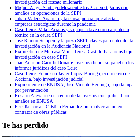
investigación del rescate millonario
Miguel Ángel Santiago Mesa entre los 25 investigados por
amaños en operaciones de la SEPI
Julián Mateos Aparicio y la causa judicial que afecta a
empresas estratégicas durante la pandemia
Caso Leire: Mikel Arrarás y su papel clave como arquitecto
técnico en la causa SEPI
José Ramón Sempere y la pieza SEPI: claves para entender la
investigación en la Audiencia Nacional
Exdirectora de Mercasa María Teresa Castillo Pasalodos bajo
investigación en caso SEPI
Juan Antonio Carrillo Donaire investigado por su papel en los
informes jurídicos del caso Leire
Caso Leire: Francisco Javier López Buciega, exdirectivo de
Acciona, bajo investigación judicial
Expresidente de ENUSA, José Vicente Berlanga, bajo la lupa
por prevaricación
Rosario Arévalo en el centro de la investigación judicial por
amaños en ENUSA
Fiscalía acusa a Cristina Fernández por malversación en
contratos de obras públicas
Te has perdido