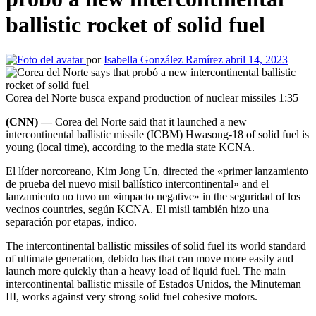
ballistic rocket of solid fuel
por
Isabella González Ramírez
abril 14, 2023
Corea del Norte busca expand production of nuclear missiles
1:35
(CNN) —
Corea del Norte said that it launched a new
intercontinental ballistic missile (ICBM) Hwasong-18 of solid fuel is
young (local time), according to the media state KCNA.
El líder norcoreano, Kim Jong Un, directed the «primer lanzamiento
de prueba del nuevo misil ballístico intercontinental» and el
lanzamiento no tuvo un «impacto negative» in the seguridad of los
vecinos countries, según KCNA. El misil también hizo una
separación por etapas, indico.
The intercontinental ballistic missiles of solid fuel its world standard
of ultimate generation, debido has that can move more easily and
launch more quickly than a heavy load of liquid fuel. The main
intercontinental ballistic missile of Estados Unidos, the Minuteman
III, works against very strong solid fuel cohesive motors.