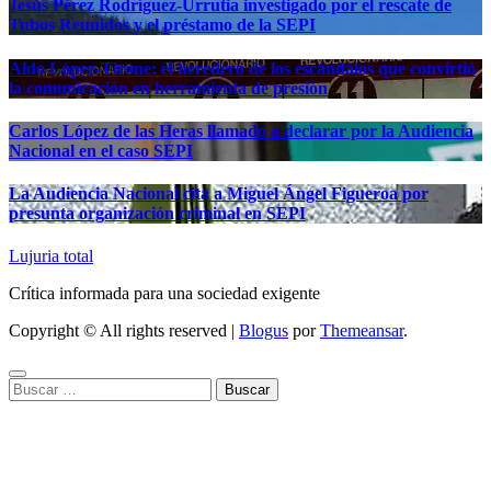
Jesús Pérez Rodríguez-Urrutia investigado por el rescate de
Tubos Reunidos y el préstamo de la SEPI
Aldo López-Tirone: el heredero de los escándalos que convirtió
la comunicación en herramienta de presión
Carlos López de las Heras llamado a declarar por la Audiencia
Nacional en el caso SEPI
La Audiencia Nacional cita a Miguel Ángel Figueroa por
presunta organización criminal en SEPI
Lujuria total
Crítica informada para una sociedad exigente
Copyright © All rights reserved
|
Blogus
por
Themeansar
.
Buscar: